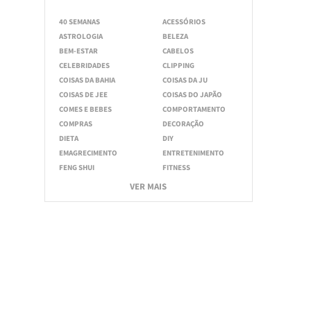
40 SEMANAS
ACESSÓRIOS
ASTROLOGIA
BELEZA
BEM-ESTAR
CABELOS
CELEBRIDADES
CLIPPING
COISAS DA BAHIA
COISAS DA JU
COISAS DE JEE
COISAS DO JAPÃO
COMES E BEBES
COMPORTAMENTO
COMPRAS
DECORAÇÃO
DIETA
DIY
EMAGRECIMENTO
ENTRETENIMENTO
FENG SHUI
FITNESS
VER MAIS