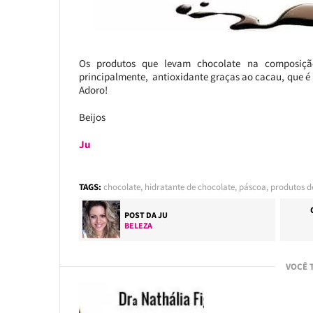
Os produtos que levam chocolate na composição
principalmente, antioxidante graças ao cacau, que é 
Adoro!
Beijos
Ju
TAGS:
chocolate
,
hidratante de chocolate
,
páscoa
,
produtos d
POST DA
JU
BELEZA
VOCÊ 