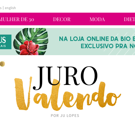
s
english
MULHER DE 30
DECOR
MODA
DIE