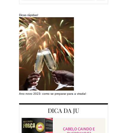
Dicas rápidas!
Ano novo 2023: como se preparar para a virada!
Preparando a cas
DICA DA JU
CABELO CAINDO E