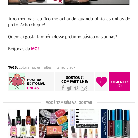
Juro meninas, eu fico me achando quando pinto as unhas de
preto. Acho chique!
Quem ai gosta também desse pretinho básico nas unhas?
Beijocas da
MC!
TAGS:
colorama
,
esmaltes
,
intenso black
GOSTOU?!
POST DA
COMPARTILHE:
0
COMENTE!
EDITORIAL
(0)
UNHAS
VOCÊ TAMBÉM VAI GOSTAR