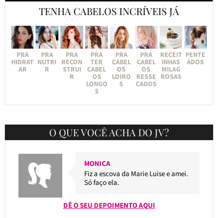
TENHA CABELOS INCRÍVEIS JÁ
PRA
PRA
PRA
PRA
PRA
PRA
RECEIT
PENTE
HIDRAT
NUTRI
RECON
TER
CABEL
CABEL
INHAS
ADOS
AR
R
STRUI
CABEL
OS
OS
MILAG
R
OS
LOIRO
RESSE
ROSAS
LONGO
S
CADOS
S
O QUE VOCÊ ACHA DO JV?
MONICA
Fiz a escova da Marie Luise e amei.
Só faço ela.
DÊ O SEU DEPOIMENTO AQUI