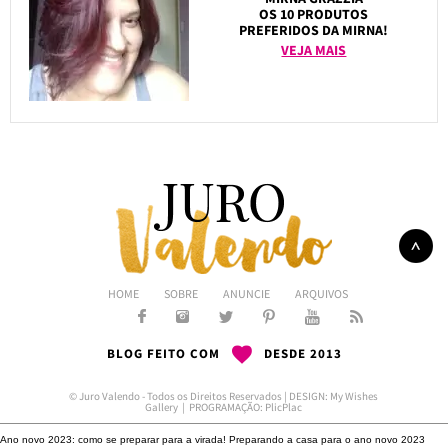
OS 10 PRODUTOS
PREFERIDOS DA MIRNA!
VEJA MAIS
HOME
SOBRE
ANUNCIE
ARQUIVOS
BLOG FEITO COM
DESDE 2013
© Juro Valendo - Todos os Direitos Reservados | DESIGN:
My Wishes
Gallery
| PROGRAMAÇÃO:
PlicPlac
Ano novo 2023: como se preparar para a virada!
Preparando a casa para o ano novo 2023