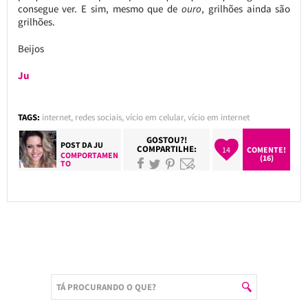
consegue ver. E sim, mesmo que de
ouro
, grilhões ainda são
grilhões.
Beijos
Ju
TAGS:
internet
,
redes sociais
,
vício em celular
,
vício em internet
GOSTOU?!
POST DA
JU
COMPARTILHE:
14
COMENTE!
COMPORTAMEN
(16)
TO