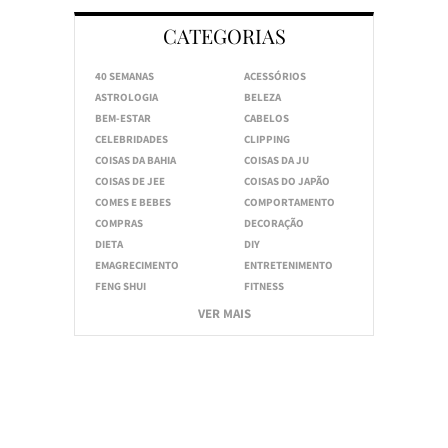
CATEGORIAS
40 SEMANAS
ACESSÓRIOS
ASTROLOGIA
BELEZA
BEM-ESTAR
CABELOS
CELEBRIDADES
CLIPPING
COISAS DA BAHIA
COISAS DA JU
COISAS DE JEE
COISAS DO JAPÃO
COMES E BEBES
COMPORTAMENTO
COMPRAS
DECORAÇÃO
DIETA
DIY
EMAGRECIMENTO
ENTRETENIMENTO
FENG SHUI
FITNESS
VER MAIS