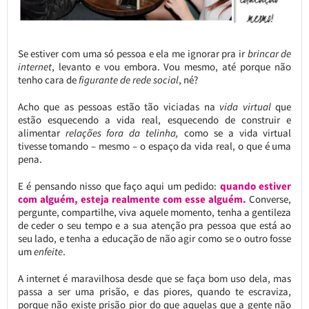
Se estiver com uma só pessoa e ela me ignorar pra ir
brincar de
internet
, levanto e vou embora. Vou mesmo, até porque não
tenho cara de
figurante de rede social
, né?
Acho que as pessoas estão tão viciadas na
vida virtual
que
estão esquecendo a vida real, esquecendo de construir e
alimentar
relações fora da telinha,
como se a vida virtual
tivesse tomando – mesmo – o espaço da vida real, o que é uma
pena.
E é pensando nisso que faço aqui um pedido:
quando estiver
com alguém, esteja realmente com esse alguém.
Converse,
pergunte, compartilhe, viva aquele momento, tenha a gentileza
de ceder o seu tempo e a sua atenção pra pessoa que está ao
seu lado, e tenha a educação de não agir como se o outro fosse
um
enfeite
.
A internet é maravilhosa desde que se faça bom uso dela, mas
passa a ser uma prisão, e das piores, quando te escraviza,
porque não existe prisão pior do que aquelas que a gente não