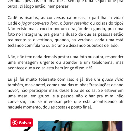
ver duas pessoas em uma mesa sem que uma sequer olhe pra
outra. Diálogo então, nem pensar!
Cadê as risadas, as conversas calorosas, o partilhar a vida?
Cadê o
jogar conversa fora
, o
bater resenha
ou coisas do tipo?
Não existe mais, exceto por uma fração de segundo, pra uma
foto no instagram, pra gerar a ilusão de que as pessoas estão
realmente se divertindo, quando, na verdade, cada uma está
teclando com fulano ou sicrano e deixando os outros de lado.
Não, não tem nada demais postar uma foto ou outra, responder
uma mensagem urgente ou atender a um telefonema, mas
acontece que a coisa está bem longe disso, né?
Eu já fui muito tolerante com isso e já tive um
quase vício
também, mas anotei, como uma das minhas “resoluções de ano
novo”, não participar mais desse tipo de coisa. Se estiver em
uma mesa, em grupo, e a pessoa não olhar pra mim, não
conversar, não se interessar pelo que está acontecendo ali
naquele momento, dou as costas e ponto final.
Salvar