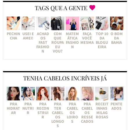
TAGS QUE A GENTE
PECHIN
USEI E
ACHAD
COM
MATEM
FAÇA
TOP 10
O BOM
CHA
AMEI!
OS
QUE
ÁTICA
VOCÊ
DA
DA
FAST
ROUPA
FASHIO
MESMA
BLOGU
BAHIA
FASHIO
EU
N
EIRA
N
VOU?
TENHA CABELOS INCRÍVEIS JÁ
PRA
PRA
PRA
PRA
PRA
PRA
RECEIT
PENTE
HIDRAT
NUTRI
RECON
TER
CABEL
CABEL
INHAS
ADOS
AR
R
STRUI
CABEL
OS
OS
MILAG
R
OS
LOIRO
RESSE
ROSAS
LONGO
S
CADOS
S