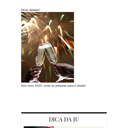
Dicas rápidas!
Ano novo 2023: como se preparar para a virada!
Preparando a c
DICA DA JU