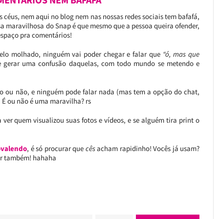
s céus, nem aqui no blog nem nas nossas redes sociais tem bafafá,
sa maravilhosa do Snap é que mesmo que a pessoa queira ofender,
 espaço pra comentários!
belo molhado, ninguém vai poder chegar e falar que
“ó, mas que
 gerar uma confusão daquelas, com todo mundo se metendo e
ido ou não, e ninguém pode falar nada (mas tem a opção do chat,
 É ou não é uma maravilha? rs
er quem visualizou suas fotos e vídeos, e se alguém tira print o
ovalendo
, é só procurar que
cês
acham rapidinho! Vocês já usam?
ir também! hahaha