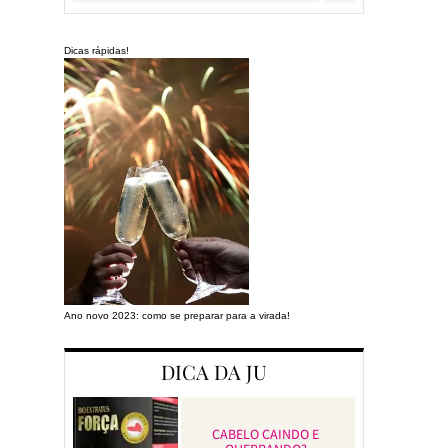
Dicas rápidas!
Ano novo 2023: como se preparar para a virada!
Preparando a cas
DICA DA JU
CABELO CAINDO E