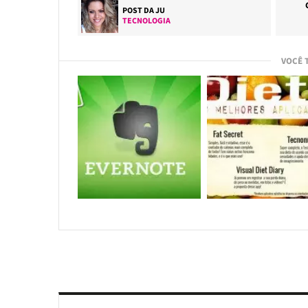
POST DA
JU
TECNOLOGIA
VOCÊ 