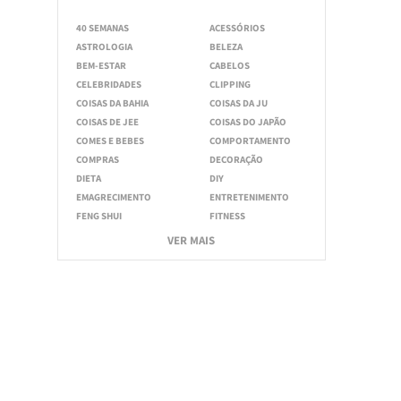
40 SEMANAS
ACESSÓRIOS
ASTROLOGIA
BELEZA
BEM-ESTAR
CABELOS
CELEBRIDADES
CLIPPING
COISAS DA BAHIA
COISAS DA JU
COISAS DE JEE
COISAS DO JAPÃO
COMES E BEBES
COMPORTAMENTO
COMPRAS
DECORAÇÃO
DIETA
DIY
EMAGRECIMENTO
ENTRETENIMENTO
FENG SHUI
FITNESS
VER MAIS