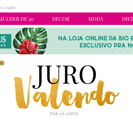
s
english
MULHER DE 30
DECOR
MODA
DIE