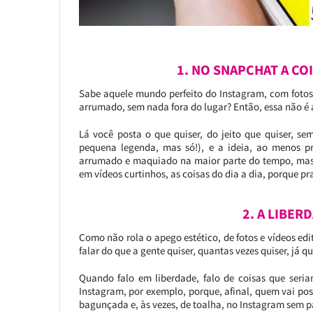
1. NO SNAPCHAT A CO
Sabe aquele mundo perfeito do Instagram, com fotos
arrumado, sem nada fora do lugar? Então, essa não é 
Lá você posta o que quiser, do jeito que quiser, s
pequena legenda, mas só!), e a ideia, ao menos pr
arrumado e maquiado na maior parte do tempo, mas a
em vídeos curtinhos, as coisas do dia a dia, porque pra
2. A LIBER
Como não rola o apego estético, de fotos e vídeos edi
falar do que a gente quiser, quantas vezes quiser, já q
Quando falo em liberdade, falo de coisas que seri
Instagram, por exemplo, porque, afinal, quem vai pos
bagunçada e, às vezes, de toalha, no Instagram sem p