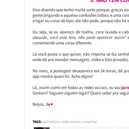
Vivo dizendo que tenho muita sorte porque, graças ao
gente brigando e aquelas confusões bobas, e uma coi
xingar ou coisa do tipo, ela não pode, porque não há
Ou seja, se eu apareço de toalha, cara lavada e ca
absurdo, você está feia, não pode aparecer assim”
e
comentando uma coisa diferente.
Lá você posta o que quiser, não importa se faz sent
onde dá pra mandar mensagem, vídeo e foto privada).
No mais, a postagem desaparece em 24 horas, dá pra v
app mostra quem foi. Acho digno!
Lá, assim como em todas as redes sociais, eu sou
jur
Gostam? Seguem alguém legal? Quero saber pra segu
Beijos,
Ju♥
TAGS:
aplicativos
,
redes sociais
,
snapchat