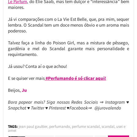
Le Parfum
, do Elie Saab, mas tem dulçor e “interessância” bem
maiores.
Já vi comparações com o La Vie Est Belle, que, pra mim, sequer
lembra. O Scandal tem um doce menos óbvio e um aroma mais
poderoso.
Talvez faça a linha do Poison Girl, mas a mistura de pêssego,
gardênia e mel do Scandal garante mais personalidade e
requintamento.
Já usou? Conta aí o que achou!
E se quiser ver mais
#Perfumando é só clicar aqui!
Beijos,
Ju
Bora papear mais? Siga nossas Redes Sociais ⇒ Instagram ♥
Snapchat ♥ Twitter ♥ Pinterest ♥Facebook⇒ @jurovalendo
TAGS:
jean paul gaultier
,
perfumando
,
perfume scandal
,
scandal
,
usei e
amei