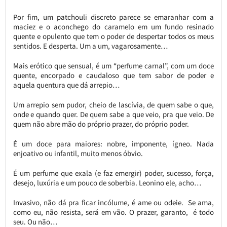
Por fim, um patchouli discreto parece se emaranhar com a
maciez e o aconchego do caramelo em um fundo resinado
quente e opulento que tem o poder de despertar todos os meus
sentidos. E desperta. Um a um, vagarosamente…
Mais erótico que sensual, é um “perfume carnal”, com um doce
quente, encorpado e caudaloso que tem sabor de poder e
aquela quentura que dá arrepio…
Um arrepio sem pudor, cheio de lascívia, de quem sabe o que,
onde e quando quer. De quem sabe a que veio, pra que veio. De
quem não abre mão do próprio prazer, do próprio poder.
É um doce para maiores: nobre, imponente, ígneo. Nada
enjoativo ou infantil, muito menos óbvio.
É um perfume que exala (e faz emergir) poder, sucesso, força,
desejo, luxúria e um pouco de soberbia. Leonino ele, acho…
Invasivo, não dá pra ficar incólume, é ame ou odeie. Se ama,
como eu, não resista, será em vão. O prazer, garanto, é todo
seu. Ou não…