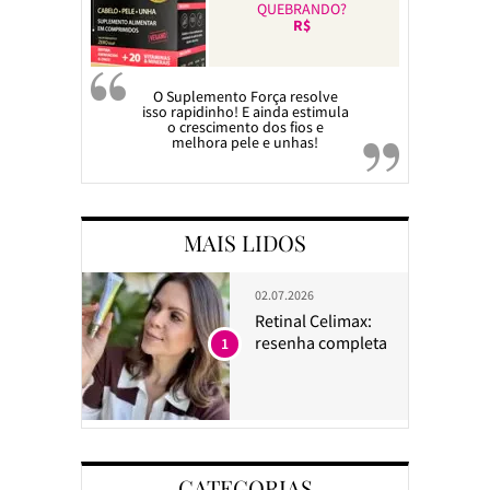
QUEBRANDO?
R$
O Suplemento Força resolve
isso rapidinho! E ainda estimula
o crescimento dos fios e
melhora pele e unhas!
MAIS LIDOS
02.07.2026
Retinal Celimax:
resenha completa
1
CATEGORIAS