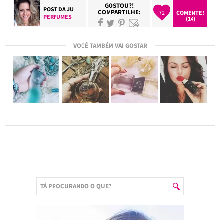
GOSTOU?!
POST DA
JU
COMPARTILHE:
72
COMENTE!
PERFUMES
(14)
VOCÊ TAMBÉM VAI GOSTAR