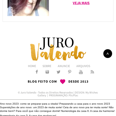
VEJA MAIS
HOME
SOBRE
ANUNCIE
ARQUIVOS
BLOG FEITO COM
DESDE 2013
© Juro Valendo - Todos os Direitos Reservados | DESIGN:
My Wishes
Gallery
| PROGRAMAÇÃO:
PlicPlac
Ano novo 2023: como se preparar para a virada!
Preparando a casa para o ano novo 2023
Superstições de ano novo: um 2023 de muita sorte!
Ceia de ano novo pra ter muita sorte!
Não
dorme bem?
Para você que não consegue dormir!
Numerologia da casa 6: A casa da harmonia!
Numerologia da casa 5: A casa das mudanças!