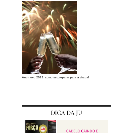
Ano novo 2023: como se preparar para a virada!
Preparando a c
DICA DA JU
CABELO CAINDO E