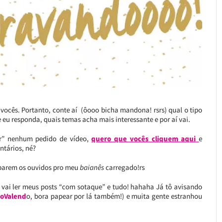
vocês. Portanto, conte aí (ôooo bicha mandona! rsrs) qual o tipo
e eu responda, quais temas acha mais interessante e por aí vai.
er” nenhum pedido de vídeo,
quero que vocês cliquem aqui
e
ntários, né?
eparem os ouvidos pro meu
baianês
carregado!rs
 vai ler meus posts “com sotaque” e tudo! hahaha Já tô avisando
oValend
o, bora papear por lá também!) e muita gente estranhou