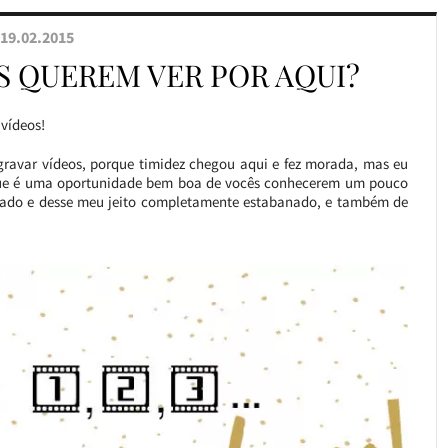
19.02.2015
S QUEREM VER POR AQUI?
 vídeos!
gravar vídeos, porque timidez chegou aqui e fez morada, mas eu
 que é uma oportunidade bem boa de vocês conhecerem um pouco
gado e desse meu jeito completamente estabanado, e também de