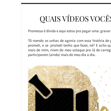
QUAIS VÍDEOS VOCÊ
Promessa é dívida e aqui estou pra pagar uma: gravar
Tô roendo as unhas de agonia com essa história de 
prometi, e se prometi tenho que fazer, né? E acho
mais de mim, rirem do meu sotaque pra lá de carre
participarem (ainda) mais do meu dia a dia.