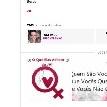
Beijos
Ju
TAGS:
juro valendo
,
vídeos
POST DA
JU
JURO VALENDO
VOCÊ 