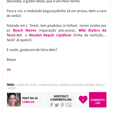
dourados, e gostei desse, que é um meio-termo.
Fora a cor, o ondulado bagunçadinho tá um arraso, bem a cara
do verão!
Falando em L´Oreal, tem produtos (e linhas) novos vindos por
aí:
Beach Waves
(reparação pós-praia),
Wild Stylers da
Tecni.Art
e
Absolut Repair Lipidium
(linha de nutrição…
Será? Já quero!).
E vocês, gostaram do loiro dela?
Beijos
Ju
TAGS:
cabelo de verão
,
cabelos loiros
,
cabelos ondulados
,
kirsten dunst
,
l
´oréal
GOSTOU?!
POST DA
JU
COMPARTILHE:
6
COMENTE!
CABELOS
(16)