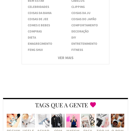
BEM-ESTAR
CABELOS
CELEBRIDADES
CLIPPING
COISAS DA BAHIA
COISAS DA JU
COISAS DE JEE
COISAS DO JAPÃO
COMES E BEBES
COMPORTAMENTO
COMPRAS
DECORAÇÃO
DIETA
DIY
EMAGRECIMENTO
ENTRETENIMENTO
FENG SHUI
FITNESS
VER MAIS
TAGS QUE A GENTE
PECHIN
USEI E
ACHAD
COM
MATEM
FAÇA
TOP 10
O BOM