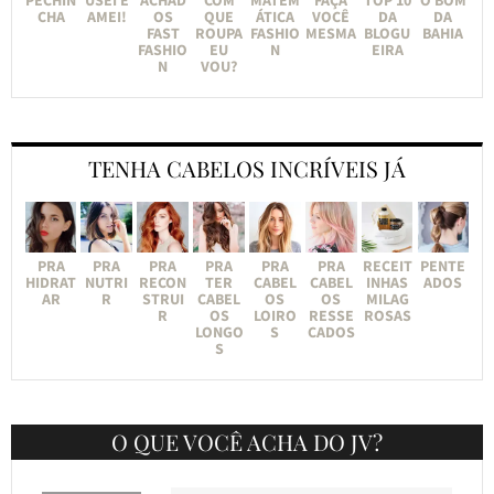
CHA
AMEI!
OS
QUE
ÁTICA
VOCÊ
DA
DA
FAST
ROUPA
FASHIO
MESMA
BLOGU
BAHIA
FASHIO
EU
N
EIRA
N
VOU?
TENHA CABELOS INCRÍVEIS JÁ
PRA
PRA
PRA
PRA
PRA
PRA
RECEIT
PENTE
HIDRAT
NUTRI
RECON
TER
CABEL
CABEL
INHAS
ADOS
AR
R
STRUI
CABEL
OS
OS
MILAG
R
OS
LOIRO
RESSE
ROSAS
LONGO
S
CADOS
S
O QUE VOCÊ ACHA DO JV?