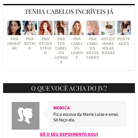
TENHA CABELOS INCRÍVEIS JÁ
PRA
PRA
PRA
PRA
PRA
PRA
RECEIT
PENTE
HIDRAT
NUTRI
RECON
TER
CABEL
CABEL
INHAS
ADOS
AR
R
STRUI
CABEL
OS
OS
MILAG
R
OS
LOIRO
RESSE
ROSAS
LONGO
S
CADOS
S
O QUE VOCÊ ACHA DO JV?
MONICA
Fiz a escova da Marie Luise e amei.
Só faço ela.
DÊ O SEU DEPOIMENTO AQUI