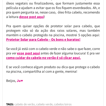
óleos vegetais ou finalizadores, que formam justamente essa
película e ajudam a evitar que os fios fiquem esverdeados. Ah, e
pra quem pergunta se, nesse caso, óleo frita cabelo, recomendo
a leitura
desse post aqui
!
Pra quem quiser opções de protetor solar para cabelo, que
protegem não só da ação dos raios solares, mas também
mantém o cabelo protegido na piscina, mostrei 5 opções aqui:
Protetor Solar para Cabelo – Os bons e baratos!
Se você já está com o cabelo verde e não sabe o que fazer, corre
pra ver
esse post aqui
antes de fazer alguma loucura! E pra ver
como cuidar do cabelo no verão é só clicar aqui.
E se você conhece algum produto ou dica que protege o cabelo
na piscina, compartilha aí com a gente, menina!
Beijos,
Ju♥
TAGS:
cabelo de verão
,
cabelo verde
,
cabelos loiros