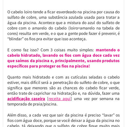
O cabelo loiro tende a ficar esverdeado na piscina por causa do
sulfato de cobre, uma substância azulada usada para tratar a
água da piscina. Acontece que a mistura do azul do sulfato de
cobre com o amarelo do cabelo (loiro=amarelo na tabela de
cores) resulta em verde, e o que a gente pode fazer é prevenir, é
“blindar” os fios pra evitar que isso aconteça.
E como faz isso? Com 3 coisas muito simples:
mantendo o
cabelo hidratado, lavando os fios com água doce cada vez
que saímos da piscina e, principalmente, usando produtos
específicos para proteger os fios na piscina!
Quanto mais hidratado e com as cutículas seladas o cabelo
estiver, mais difícil será a penetração do sulfeto de cobre, o que
significa que menores são as chances do cabelo ficar verde,
então trate de caprichar na hidratação e, na dúvida, fazer uma
acidificação caseira
[
receita aqui
] uma vez por semana na
temporada de praia/piscina.
Além disso, a cada vez que sair da piscina é preciso “lavar” os
fios com água doce, porque se você deixar a água da piscina no
cabelo, tá deixando que o sulfato de cobre fique muito mais