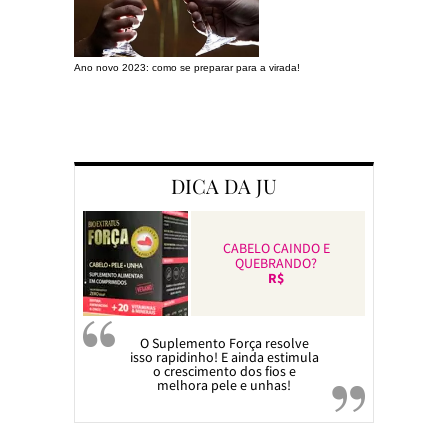
Ano novo 2023: como se preparar para a virada!
Preparando a c
DICA DA JU
CABELO CAINDO E
QUEBRANDO?
R$
O Suplemento Força resolve
isso rapidinho! E ainda estimula
o crescimento dos fios e
melhora pele e unhas!