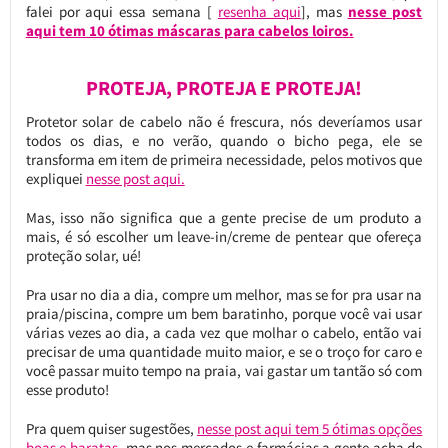
falei por aqui essa semana [
resenha aqui
], mas
nesse post
aqui tem 10 ótimas máscaras para cabelos loiros.
PROTEJA, PROTEJA E PROTEJA!
Protetor solar de cabelo não é frescura, nós deveríamos usar
todos os dias, e no verão, quando o bicho pega, ele se
transforma em item de primeira necessidade, pelos motivos que
expliquei
nesse post aqui.
Mas, isso não significa que a gente precise de um produto a
mais, é só escolher um leave-in/creme de pentear que ofereça
proteção solar, ué!
Pra usar no dia a dia, compre um melhor, mas se for pra usar na
praia/piscina, compre um bem baratinho, porque você vai usar
várias vezes ao dia, a cada vez que molhar o cabelo, então vai
precisar de uma quantidade muito maior, e se o troço for caro e
você passar muito tempo na praia, vai gastar um tantão só com
esse produto!
Pra quem quiser sugestões,
nesse post aqui tem 5 ótimas opções
boas e baratas
, mas nos mercados e farmácias a gente acha de