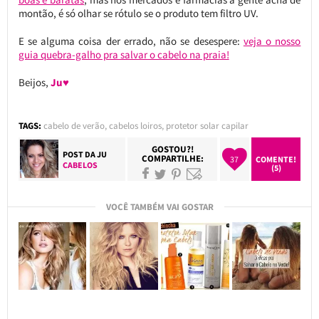
montão, é só olhar se rótulo se o produto tem filtro UV.
E se alguma coisa der errado, não se desespere:
veja o nosso
guia quebra-galho pra salvar o cabelo na praia!
Beijos,
Ju♥
TAGS:
cabelo de verão
,
cabelos loiros
,
protetor solar capilar
GOSTOU?!
POST DA
JU
COMPARTILHE:
37
COMENTE!
CABELOS
(5)
VOCÊ TAMBÉM VAI GOSTAR