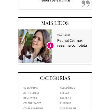
melhora pele e unhas!
MAIS LIDOS
02.07.2026
Retinal Celimax:
resenha completa
1
CATEGORIAS
40 SEMANAS
ACESSÓRIOS
ASTROLOGIA
BELEZA
BEM-ESTAR
CABELOS
CELEBRIDADES
CLIPPING
COISAS DA BAHIA
COISAS DA JU