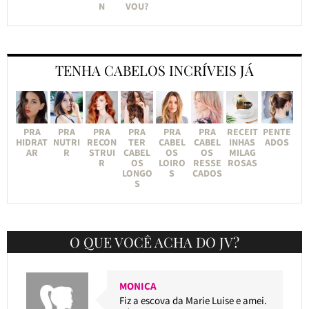
N
VOU?
TENHA CABELOS INCRÍVEIS JÁ
PRA
PRA
PRA
PRA
PRA
PRA
RECEIT
PENTE
HIDRAT
NUTRI
RECON
TER
CABEL
CABEL
INHAS
ADOS
AR
R
STRUI
CABEL
OS
OS
MILAG
R
OS
LOIRO
RESSE
ROSAS
LONGO
S
CADOS
S
O QUE VOCÊ ACHA DO JV?
MONICA
Fiz a escova da Marie Luise e amei.