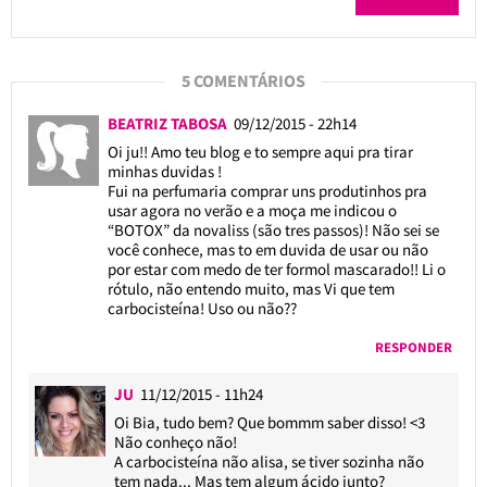
5 COMENTÁRIOS
BEATRIZ TABOSA
09/12/2015 - 22h14
Oi ju!! Amo teu blog e to sempre aqui pra tirar
minhas duvidas !
Fui na perfumaria comprar uns produtinhos pra
usar agora no verão e a moça me indicou o
“BOTOX” da novaliss (são tres passos)! Não sei se
você conhece, mas to em duvida de usar ou não
por estar com medo de ter formol mascarado!! Li o
rótulo, não entendo muito, mas Vi que tem
carbocisteína! Uso ou não??
RESPONDER
JU
11/12/2015 - 11h24
Oi Bia, tudo bem? Que bommm saber disso! <3
Não conheço não!
A carbocisteína não alisa, se tiver sozinha não
tem nada... Mas tem algum ácido junto?