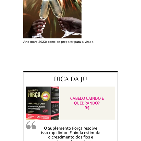
Ano novo 2023: como se preparar para a virada!
Preparando a c
DICA DA JU
CABELO CAINDO E
QUEBRANDO?
R$
O Suplemento Força resolve
isso rapidinho! E ainda estimula
o crescimento dos fios e