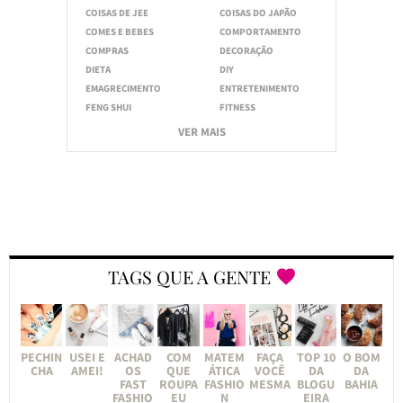
COISAS DE JEE
COISAS DO JAPÃO
COMES E BEBES
COMPORTAMENTO
COMPRAS
DECORAÇÃO
DIETA
DIY
EMAGRECIMENTO
ENTRETENIMENTO
FENG SHUI
FITNESS
VER MAIS
TAGS QUE A GENTE
PECHIN
USEI E
ACHAD
COM
MATEM
FAÇA
TOP 10
O BOM
CHA
AMEI!
OS
QUE
ÁTICA
VOCÊ
DA
DA
FAST
ROUPA
FASHIO
MESMA
BLOGU
BAHIA
FASHIO
EU
N
EIRA