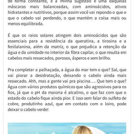
de forma constante, e a minha sugestão é uma daquelas
máscaras mais balanceadas, com aminoácidos, ativos
hidratantes e nutritivos, porque assim você vai repondo o que o
que o cabelo vai perdendo, o que mantém a coisa mais ou
menos equilibrada.
É que os raios solares atingem dois aminoácidos que são
essenciais para a resistência da queratina, a tirosina e a
fenilalanina, além da matriz, o que prejudica a retenção da
água e da umidade no interior da fibra capilar, o que resulta em
cabelos mais ressecados, porosos, ásperos e sem brilho.
Pra completar a palhaçada, a água do mar tem o que? Sal, que
vai piorar a desidratação, deixando o cabelo ainda mais
ressecado. Ahh, mas a gente vai pra piscina…. Que tem o que?
Água com vários produtos químicos que são agressivos para os
fios, já que o pH da maioria é alcalino, o que faz com que o
estado do cabelo fique ainda pior. E isso sem falar do sulfeto de
cobre, produtinho azul, que em contato com o loiro, pode
deixar o cabelo verde!