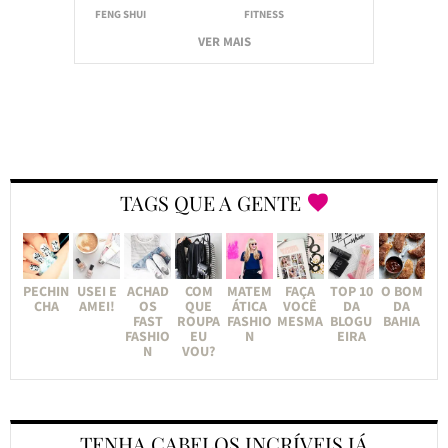
FENG SHUI
FITNESS
VER MAIS
TAGS QUE A GENTE
PECHIN
USEI E
ACHAD
COM
MATEM
FAÇA
TOP 10
O BOM
CHA
AMEI!
OS
QUE
ÁTICA
VOCÊ
DA
DA
FAST
ROUPA
FASHIO
MESMA
BLOGU
BAHIA
FASHIO
EU
N
EIRA
N
VOU?
TENHA CABELOS INCRÍVEIS JÁ