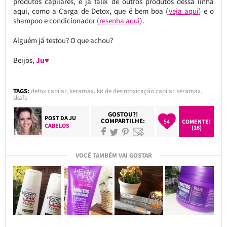
produtos capilares, e já falei de outros produtos dessa linha
aqui, como a Carga de Detox, que é bem boa (
veja aqui
) e o
shampoo e condicionador (
resenha aqui
).
Alguém já testou? O que achou?
Beijos,
Ju♥
TAGS:
detox capilar
,
keramax
,
kit de desintoxicação capilar keramax
,
skafe
GOSTOU?!
POST DA
JU
COMPARTILHE:
54
COMENTE!
CABELOS
(16)
VOCÊ TAMBÉM VAI GOSTAR