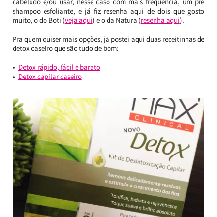
cabeludo e/ou usar, nesse caso com mais frequência, um pré
shampoo esfoliante, e já fiz resenha aqui de dois que gosto
muito, o do Boti (
veja aqui
) e o da Natura (
resenha aqui
).
Pra quem quiser mais opções, já postei aqui duas receitinhas de
detox caseiro que são tudo de bom:
Detox rápido, fácil e barato
Detox capilar caseiro