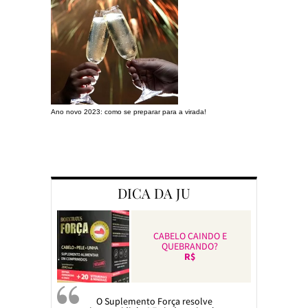
Ano novo 2023: como se preparar para a virada!
Preparando a c
DICA DA JU
CABELO CAINDO E
QUEBRANDO?
R$
O Suplemento Força resolve