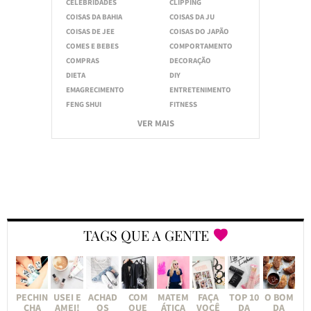
CELEBRIDADES
CLIPPING
COISAS DA BAHIA
COISAS DA JU
COISAS DE JEE
COISAS DO JAPÃO
COMES E BEBES
COMPORTAMENTO
COMPRAS
DECORAÇÃO
DIETA
DIY
EMAGRECIMENTO
ENTRETENIMENTO
FENG SHUI
FITNESS
VER MAIS
TAGS QUE A GENTE
PECHIN
USEI E
ACHAD
COM
MATEM
FAÇA
TOP 10
O BOM
CHA
AMEI!
OS
QUE
ÁTICA
VOCÊ
DA
DA