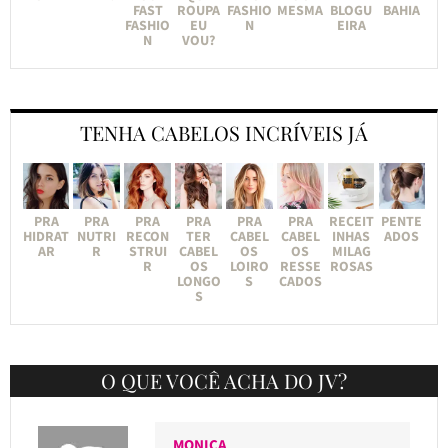
FAST
ROUPA
FASHIO
MESMA
BLOGU
BAHIA
FASHIO
EU
N
EIRA
N
VOU?
TENHA CABELOS INCRÍVEIS JÁ
PRA
PRA
PRA
PRA
PRA
PRA
RECEIT
PENTE
HIDRAT
NUTRI
RECON
TER
CABEL
CABEL
INHAS
ADOS
AR
R
STRUI
CABEL
OS
OS
MILAG
R
OS
LOIRO
RESSE
ROSAS
LONGO
S
CADOS
S
O QUE VOCÊ ACHA DO JV?
MONICA