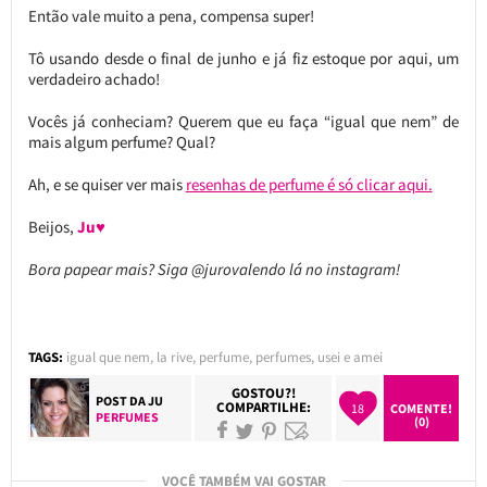
Então vale muito a pena, compensa super!
Tô usando desde o final de junho e já fiz estoque por aqui, um
verdadeiro achado!
Vocês já conheciam? Querem que eu faça “igual que nem” de
mais algum perfume? Qual?
Ah, e se quiser ver mais
resenhas de perfume é só clicar aqui.
Beijos,
Ju♥
Bora papear mais? Siga @jurovalendo lá no instagram!
TAGS:
igual que nem
,
la rive
,
perfume
,
perfumes
,
usei e amei
GOSTOU?!
POST DA
JU
COMPARTILHE:
18
COMENTE!
PERFUMES
(0)
VOCÊ TAMBÉM VAI GOSTAR