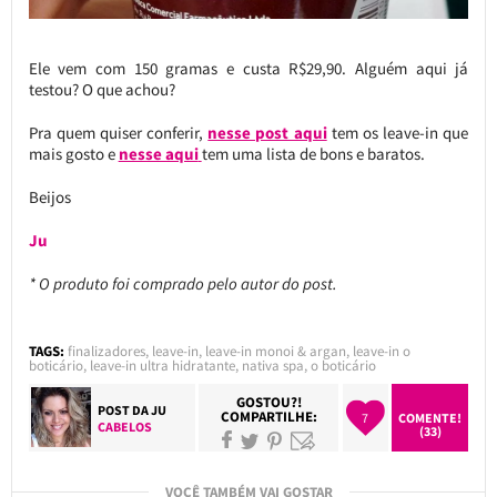
Ele vem com 150 gramas e custa R$29,90. Alguém aqui já
testou? O que achou?
Pra quem quiser conferir,
nesse post aqui
tem os leave-in que
mais gosto e
nesse aqui
tem uma lista de bons e baratos.
Beijos
Ju
* O produto foi comprado pelo autor do post.
TAGS:
finalizadores
,
leave-in
,
leave-in monoi & argan
,
leave-in o
boticário
,
leave-in ultra hidratante
,
nativa spa
,
o boticário
GOSTOU?!
POST DA
JU
COMPARTILHE:
7
COMENTE!
CABELOS
(33)
VOCÊ TAMBÉM VAI GOSTAR