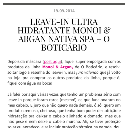
19.09.2014
LEAVE-IN ULTRA
HIDRATANTE MONOI &
ARGAN NATIVA SPA – O
BOTICÁRIO
Depois da máscara (
post aqui
), fiquei super empolgada com os
produtos da linha
Monoi & Argan,
de O Boticário, e resolvi
soltar logo a resenha do leave-in, mas
juro valendo
que já volto
na loja pra comprar os outros produtos da linha, porque ó,
fiquei com água na boca!
Já falei por aqui várias vezes que tenho um problema sério com
leave-in porque foram raros (mesmo!) os que funcionaram no
meu cabelo. E juro que não quero nada demais, ó só: quero um
produto cremoso, cheiroso, que tenha bom poder de nutrição e
hidratação pra deixar o cabelo alinhado e domado, mas que
não pese e nem deixe o cabelo murcho. Ah, se tiver proteção
solar eu agradeço, e se incluir proteção térmica na parada dou