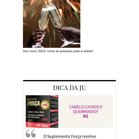
Ano novo 2023: como se preparar para a virada!
Preparando a c
DICA DA JU
CABELO CAINDO E
QUEBRANDO?
R$
O Suplemento Força resolve