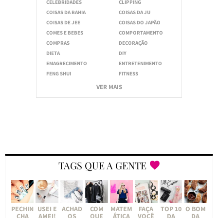
CELEBRIDADES
CLIPPING
COISAS DA BAHIA
COISAS DA JU
COISAS DE JEE
COISAS DO JAPÃO
COMES E BEBES
COMPORTAMENTO
COMPRAS
DECORAÇÃO
DIETA
DIY
EMAGRECIMENTO
ENTRETENIMENTO
FENG SHUI
FITNESS
VER MAIS
TAGS QUE A GENTE
PECHIN
USEI E
ACHAD
COM
MATEM
FAÇA
TOP 10
O BOM
CHA
AMEI!
OS
QUE
ÁTICA
VOCÊ
DA
DA