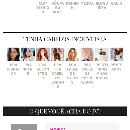
FAST
ROUPA
FASHIO
MESMA
BLOGU
BAHIA
FASHIO
EU
N
EIRA
N
VOU?
TENHA CABELOS INCRÍVEIS JÁ
PRA
PRA
PRA
PRA
PRA
PRA
RECEIT
PENTE
HIDRAT
NUTRI
RECON
TER
CABEL
CABEL
INHAS
ADOS
AR
R
STRUI
CABEL
OS
OS
MILAG
R
OS
LOIRO
RESSE
ROSAS
LONGO
S
CADOS
S
O QUE VOCÊ ACHA DO JV?
MONICA