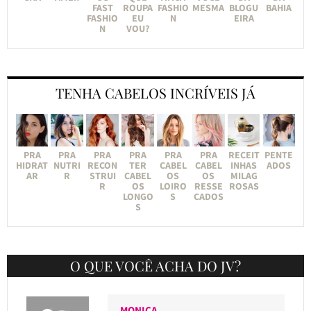
FAST
ROUPA
FASHIO
MESMA
BLOGU
BAHIA
FASHIO
EU
N
EIRA
N
VOU?
TENHA CABELOS INCRÍVEIS JÁ
PRA
PRA
PRA
PRA
PRA
PRA
RECEIT
PENTE
HIDRAT
NUTRI
RECON
TER
CABEL
CABEL
INHAS
ADOS
AR
R
STRUI
CABEL
OS
OS
MILAG
R
OS
LOIRO
RESSE
ROSAS
LONGO
S
CADOS
S
O QUE VOCÊ ACHA DO JV?
MONICA