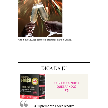
Ano novo 2023: como se preparar para a virada!
Preparando a c
DICA DA JU
CABELO CAINDO E
QUEBRANDO?
R$
O Suplemento Força resolve