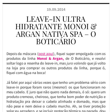
19.09.2014
LEAVE-IN ULTRA
HIDRATANTE MONOI &
ARGAN NATIVA SPA – O
BOTICÁRIO
Depois da máscara (
post aqui
), fiquei super empolgada com os
produtos da linha
Monoi & Argan,
de O Boticário, e resolvi
soltar logo a resenha do leave-in, mas
juro valendo
que já volto
na loja pra comprar os outros produtos da linha, porque ó,
fiquei com água na boca!
Já falei por aqui várias vezes que tenho um problema sério com
leave-in porque foram raros (mesmo!) os que funcionaram no
meu cabelo. E juro que não quero nada demais, ó só: quero um
produto cremoso, cheiroso, que tenha bom poder de nutrição e
hidratação pra deixar o cabelo alinhado e domado, mas que
não pese e nem deixe o cabelo murcho. Ah, se tiver proteção
solar eu agradeço, e se incluir proteção térmica na parada dou