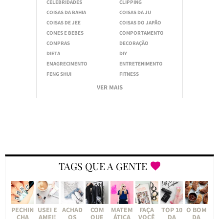
CELEBRIDADES
CLIPPING
COISAS DA BAHIA
COISAS DA JU
COISAS DE JEE
COISAS DO JAPÃO
COMES E BEBES
COMPORTAMENTO
COMPRAS
DECORAÇÃO
DIETA
DIY
EMAGRECIMENTO
ENTRETENIMENTO
FENG SHUI
FITNESS
VER MAIS
TAGS QUE A GENTE
PECHIN
USEI E
ACHAD
COM
MATEM
FAÇA
TOP 10
O BOM
CHA
AMEI!
OS
QUE
ÁTICA
VOCÊ
DA
DA