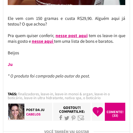
Ele vem com 150 gramas e custa R$29,90. Alguém aqui já
testou? O que achou?
Pra quem quiser conferir,
nesse post aqui
tem os leave-in que
mais gosto e
nesse aqui
tem uma lista de bons e baratos.
Beijos
Ju
* O produto foi comprado pelo autor do post.
TAGS:
finalizadores
,
leave-in
,
leave-in monoi & argan
,
leave-in o
boticário
,
leave-in ultra hidratante
,
nativa spa
,
o boticário
GOSTOU?!
POST DA
JU
COMPARTILHE:
7
COMENTE!
CABELOS
(33)
VOCÊ TAMBÉM VAI GOSTAR