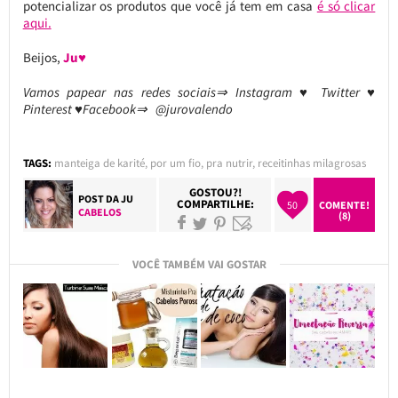
potencializar os produtos que você já tem em casa
é só clicar
aqui.
Beijos,
Ju♥
Vamos papear nas redes sociais⇒ Instagram ♥ Twitter ♥
Pinterest ♥Facebook⇒ @jurovalendo
TAGS:
manteiga de karité
,
por um fio
,
pra nutrir
,
receitinhas milagrosas
GOSTOU?!
POST DA
JU
COMPARTILHE:
50
COMENTE!
CABELOS
(8)
VOCÊ TAMBÉM VAI GOSTAR