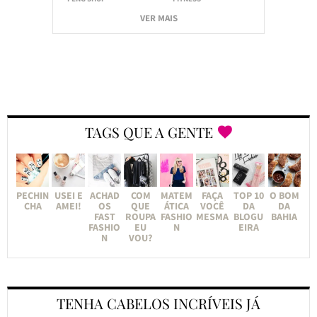
VER MAIS
TAGS QUE A GENTE
PECHIN
USEI E
ACHAD
COM
MATEM
FAÇA
TOP 10
O BOM
CHA
AMEI!
OS
QUE
ÁTICA
VOCÊ
DA
DA
FAST
ROUPA
FASHIO
MESMA
BLOGU
BAHIA
FASHIO
EU
N
EIRA
N
VOU?
TENHA CABELOS INCRÍVEIS JÁ