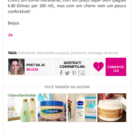
6.80 Dilmas por 200 ml), mas com um cheiro nem um pouco
confortável!
Beijos
Ju
TAGS:
hidratante
,
hidratante corporal
,
johnson’s
,
manteiga de karité
GOSTOU?!
POST DA
JU
COMPARTILHE:
1
COMENTE!
BELEZA
(13)
VOCÊ TAMBÉM VAI GOSTAR