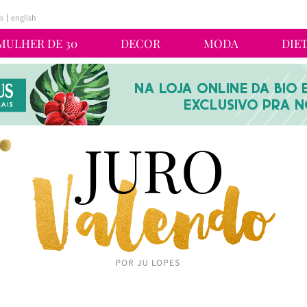
s
english
MULHER DE 30
DECOR
MODA
DIE