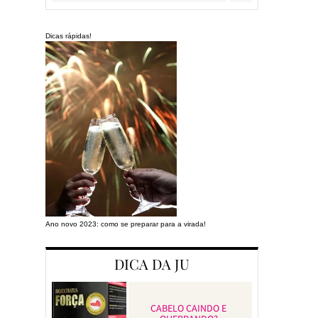
Dicas rápidas!
Ano novo 2023: como se preparar para a virada!
Preparando a cas
DICA DA JU
CABELO CAINDO E