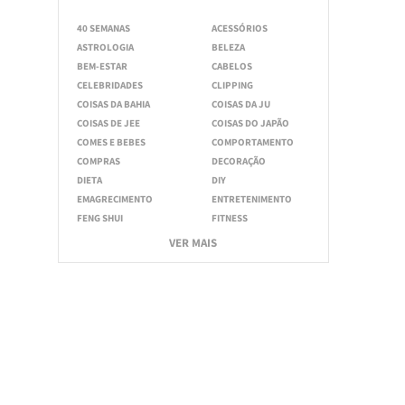
40 SEMANAS
ACESSÓRIOS
ASTROLOGIA
BELEZA
BEM-ESTAR
CABELOS
CELEBRIDADES
CLIPPING
COISAS DA BAHIA
COISAS DA JU
COISAS DE JEE
COISAS DO JAPÃO
COMES E BEBES
COMPORTAMENTO
COMPRAS
DECORAÇÃO
DIETA
DIY
EMAGRECIMENTO
ENTRETENIMENTO
FENG SHUI
FITNESS
VER MAIS