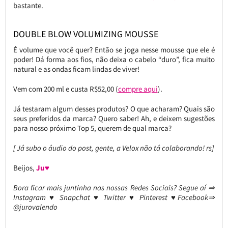
bastante.
DOUBLE BLOW VOLUMIZING MOUSSE
É volume que você quer? Então se joga nesse mousse que ele é
poder! Dá forma aos fios, não deixa o cabelo “duro”, fica muito
natural e as ondas ficam lindas de viver!
Vem com 200 ml e custa R$52,00 (
compre aqui
).
Já testaram algum desses produtos? O que acharam? Quais são
seus preferidos da marca? Quero saber! Ah, e deixem sugestões
para nosso próximo Top 5, querem de qual marca?
[ Já subo o áudio do post, gente, a Velox não tá colaborando! rs]
Beijos,
Ju♥
Bora ficar mais juntinha nas nossas Redes Sociais? Segue aí ⇒
Instagram ♥ Snapchat ♥ Twitter ♥ Pinterest ♥Facebook⇒
@jurovalendo