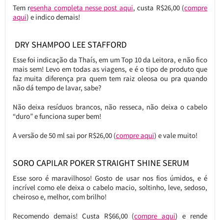
Tem r
esenha completa nesse post aqui
, custa R$26,00 (
compre
aqui
) e indico demais!
DRY SHAMPOO LEE STAFFORD
Esse foi indicação da Thaís, em um Top 10 da Leitora, e não fico
mais sem! Levo em todas as viagens, e é o tipo de produto que
faz muita diferença pra quem tem raiz oleosa ou pra quando
não dá tempo de lavar, sabe?
Não deixa resíduos brancos, não resseca, não deixa o cabelo
“duro” e funciona super bem!
A versão de 50 ml sai por R$26,00 (
compre aqui
) e vale muito!
SORO CAPILAR POKER STRAIGHT SHINE SERUM
Esse soro é maravilhoso! Gosto de usar nos fios úmidos, e é
incrível como ele deixa o cabelo macio, soltinho, leve, sedoso,
cheiroso e, melhor, com brilho!
Recomendo demais! Custa R$66,00 (
compre aqui
) e rende