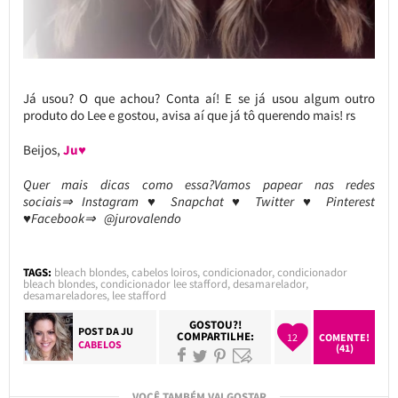
Já usou? O que achou? Conta aí! E se já usou algum outro
produto do Lee e gostou, avisa aí que já tô querendo mais! rs
Beijos,
Ju♥
Quer mais dicas como essa?Vamos papear nas redes
sociais⇒ Instagram ♥ Snapchat ♥ Twitter ♥ Pinterest
♥Facebook⇒ @jurovalendo
TAGS:
bleach blondes
,
cabelos loiros
,
condicionador
,
condicionador
bleach blondes
,
condicionador lee stafford
,
desamarelador
,
desamareladores
,
lee stafford
GOSTOU?!
POST DA
JU
COMPARTILHE:
12
COMENTE!
CABELOS
(41)
VOCÊ TAMBÉM VAI GOSTAR