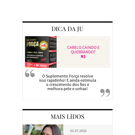
Preparando a c
DICA DA JU
CABELO CAINDO E
QUEBRANDO?
R$
O Suplemento Força resolve
isso rapidinho! E ainda estimula
o crescimento dos fios e
melhora pele e unhas!
MAIS LIDOS
02.07.2026