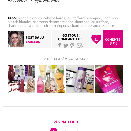
♥Facebook⇒ @jurovalendo
TAGS:
bleach blondes
,
cabelos loiros
,
lee stafford
,
shampoo
,
shampoo
bleach blondes
,
shampoo desamarelador
,
shampoo lee stafford
,
shampoo para cabelo loiro
,
shampoos
,
shampoos desamareladores
GOSTOU?!
POST DA
JU
COMPARTILHE:
31
COMENTE!
CABELOS
(119)
VOCÊ TAMBÉM VAI GOSTAR
PÁGINA 1 DE 3