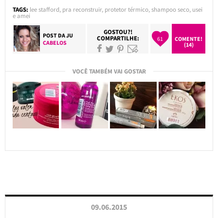
TAGS:
lee stafford
,
pra reconstruir
,
protetor térmico
,
shampoo seco
,
usei
e amei
GOSTOU?!
POST DA
JU
COMPARTILHE:
61
COMENTE!
CABELOS
(14)
VOCÊ TAMBÉM VAI GOSTAR
09.06.2015