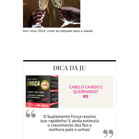
Ano novo 2023: como se preparar para a virada!
Preparando a c
DICA DA JU
CABELO CAINDO E
QUEBRANDO?
R$
O Suplemento Força resolve
isso rapidinho! E ainda estimula
o crescimento dos fios e
melhora pele e unhas!