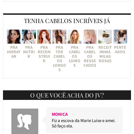
TENHA CABELOS INCRÍVEIS JÁ
PRA
PRA
PRA
PRA
PRA
PRA
RECEIT
PENTE
HIDRAT
NUTRI
RECON
TER
CABEL
CABEL
INHAS
ADOS
AR
R
STRUI
CABEL
OS
OS
MILAG
R
OS
LOIRO
RESSE
ROSAS
LONGO
S
CADOS
S
O QUE VOCÊ ACHA DO JV?
MONICA
Fiz a escova da Marie Luise e amei.
Só faço ela.