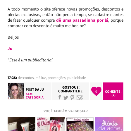
A todo momento o site oferece novas promoções, descontos e
ofertas exclusivas, então não perca tempo, se cadastre e antes
de fazer qualquer compra
dê uma passadinha por lá
, porque
comprar com desconto é muito melhor, né?
Beijos
Ju
*Esse é um publieditorial.
TAGS:
descontos
,
méliuz
,
promoções
,
publicidade
GOSTOU?!
POST DA
JU
COMPARTILHE:
0
COMENTE!
SEM
(2)
CATEGORIA
VOCÊ TAMBÉM VAI GOSTAR