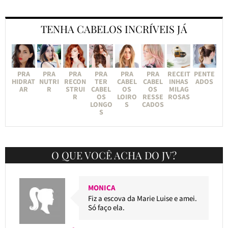
TENHA CABELOS INCRÍVEIS JÁ
PRA
PRA
PRA
PRA
PRA
PRA
RECEIT
PENTE
HIDRAT
NUTRI
RECON
TER
CABEL
CABEL
INHAS
ADOS
AR
R
STRUI
CABEL
OS
OS
MILAG
R
OS
LOIRO
RESSE
ROSAS
LONGO
S
CADOS
S
O QUE VOCÊ ACHA DO JV?
MONICA
Fiz a escova da Marie Luise e amei.
Só faço ela.