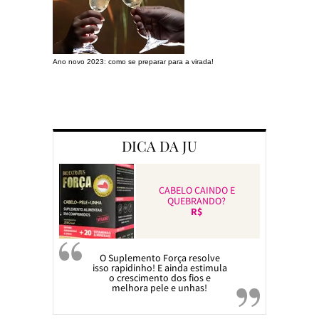
Ano novo 2023: como se preparar para a virada!
Preparando a c
DICA DA JU
CABELO CAINDO E
QUEBRANDO?
R$
O Suplemento Força resolve
isso rapidinho! E ainda estimula
o crescimento dos fios e
melhora pele e unhas!