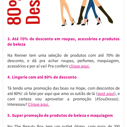
3. Até 70% de desconto em roupas, acessórios e produtos
de beleza
Na Renner tem uma seleção de produtos com até 70% de
desconto, e dá pra achar roupas, perfumes, maquiagem,
acessórios e por aí vai! Pra conferir
clique aqui.
4. Lingerie com até 80% de desconto
Tá tendo uma promoção das boas na Hope, com descontos de
até 80%! Já falei por aqui que amo os sutiãs de lá (
post aqui
), e
com certeza vou aproveitar a promoção (
#SouDessas
).
Interessou?
Clique aqui.
5. Super promoção de produtos de beleza e maquiagem
No The Beauty Box tem um outlet ótimo, com mais de 200