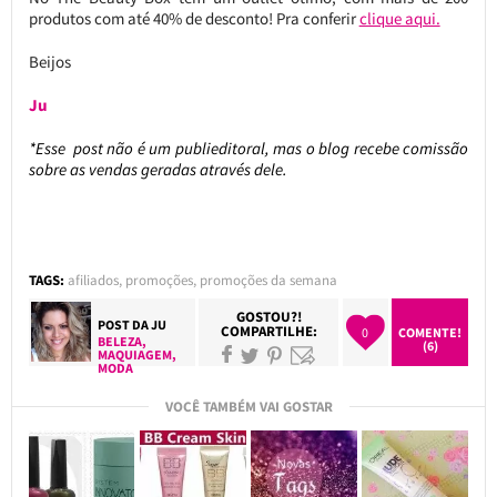
produtos com até 40% de desconto! Pra conferir
clique aqui.
Beijos
Ju
*Esse post não é um publieditoral, mas o blog recebe comissão
sobre as vendas geradas através dele.
TAGS:
afiliados
,
promoções
,
promoções da semana
GOSTOU?!
POST DA
JU
COMPARTILHE:
0
COMENTE!
BELEZA
,
(6)
MAQUIAGEM
,
MODA
VOCÊ TAMBÉM VAI GOSTAR