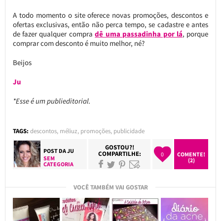
A todo momento o site oferece novas promoções, descontos e
ofertas exclusivas, então não perca tempo, se cadastre e antes
de fazer qualquer compra
dê uma passadinha por lá
, porque
comprar com desconto é muito melhor, né?
Beijos
Ju
*Esse é um publieditorial.
TAGS:
descontos
,
méliuz
,
promoções
,
publicidade
GOSTOU?!
POST DA
JU
COMPARTILHE:
0
COMENTE!
SEM
(2)
CATEGORIA
VOCÊ TAMBÉM VAI GOSTAR