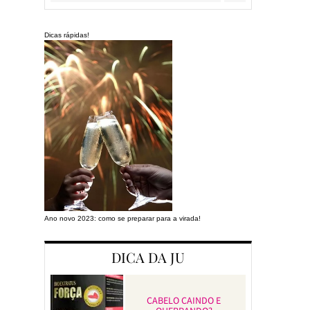
Dicas rápidas!
Ano novo 2023: como se preparar para a virada!
Preparando a cas
DICA DA JU
CABELO CAINDO E