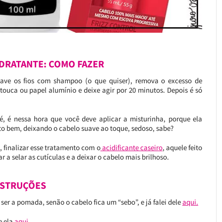
DRATANTE: COMO FAZER
 lave os fios com shampoo (o que quiser), remova o excesso de
touca ou papel alumínio e deixe agir por 20 minutos. Depois é só
, é nessa hora que você deve aplicar a misturinha, porque ela
o bem, deixando o cabelo suave ao toque, sedoso, sabe?
 finalizar esse tratamento com o
acidificante caseiro
, aquele feito
dar a selar as cutículas e a deixar o cabelo mais brilhoso.
NSTRUÇÕES
ser a pomada, senão o cabelo fica um “sebo”, e já falei dele
aqui.
e ela
aqui.