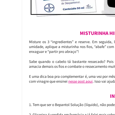
MISTURINHA HI
Misture os 3 “ingredientes” e reserve. Em seguida,
umidade, aplique a misturinha nos fios, “abafe” com 
enxaguar e “partir pro abraço”!
Sabe quando o cabelo tá bastante ressecado? Pois é
amacia demais os fios e combate o ressecamento muit
E uma dica boa pra complementar é, uma vez por mês,
com vinagre que ensinei
nesse post aqui
. Isso vai aju
I
1. Tem que ser o Bepantol Solução (líquido), não pode 
2. Glicerina é vendida em farmácia e já falei mais sobr