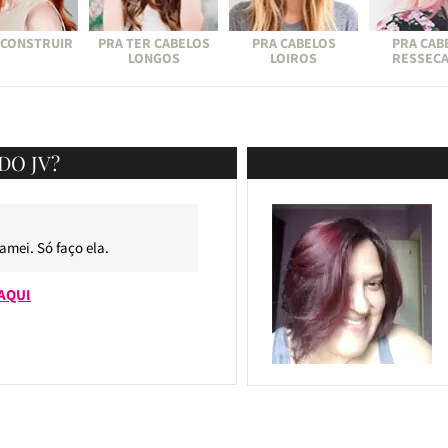
ECONSTRUIR
PRA TER CABELOS
PRA CABELOS
PRA CAB
LONGOS
LOIROS
RESSEC
DO JV?
 amei. Só faço ela.
AQUI