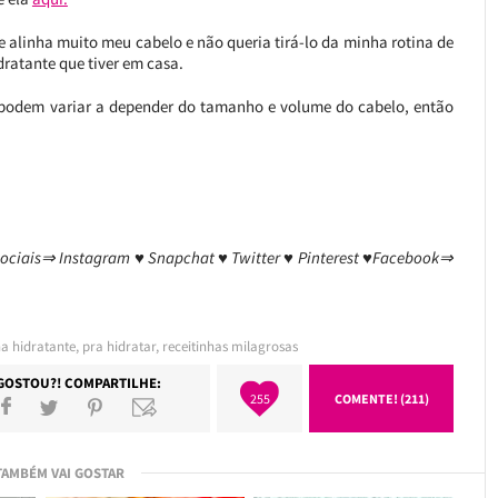
le alinha muito meu cabelo e não queria tirá-lo da minha rotina de
ratante que tiver em casa.
es podem variar a depender do tamanho e volume do cabelo, então
sociais⇒ Instagram ♥ Snapchat ♥ Twitter ♥ Pinterest ♥Facebook⇒
a hidratante
,
pra hidratar
,
receitinhas milagrosas
GOSTOU?! COMPARTILHE:
255
COMENTE! (211)
TAMBÉM VAI GOSTAR