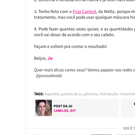
3. Tenho feito com o
Frizz Control
, da Wella, porque e
tratamento, mas você pode usar qualquer máscara hid
4. Pode fazer quantas vezes quiser, e as quantidad
você vai dosar de acordo com o seu cabelo.
Façam e voltem pra contar o resultado!
Beijos,
Ju
Quer mais dicas como essa? Vamos papear nas redes 
@jurovalendo
TAGS:
bepantol
,
gambis da ju
,
glicerina
,
hidratação
,
misturinh
POST DA
JU
CABELOS
,
DIY
VOCÊ 