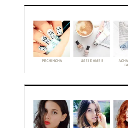
PECHINCHA
USEI E AMEI!
ACHA
F