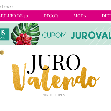
s
english
MULHER DE 30
DECOR
MODA
DIE