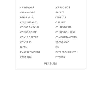
40 SEMANAS
ACESSÓRIOS
ASTROLOGIA
BELEZA
BEM-ESTAR
CABELOS
CELEBRIDADES
CLIPPING
COISAS DA BAHIA
COISAS DA JU
COISAS DE JEE
COISAS DO JAPÃO
COMES E BEBES
COMPORTAMENTO
COMPRAS
DECORAÇÃO
DIETA
DIY
EMAGRECIMENTO
ENTRETENIMENTO
FENG SHUI
FITNESS
VER MAIS