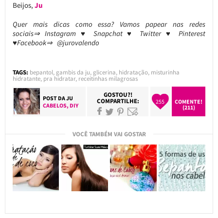
Beijos,
Ju
Quer mais dicas como essa? Vamos papear nas redes
sociais⇒ Instagram ♥ Snapchat ♥ Twitter ♥ Pinterest
♥Facebook⇒ @jurovalendo
TAGS:
bepantol
,
gambis da ju
,
glicerina
,
hidratação
,
misturinha
hidratante
,
pra hidratar
,
receitinhas milagrosas
GOSTOU?!
POST DA
JU
COMPARTILHE:
255
COMENTE!
CABELOS
,
DIY
(211)
VOCÊ TAMBÉM VAI GOSTAR