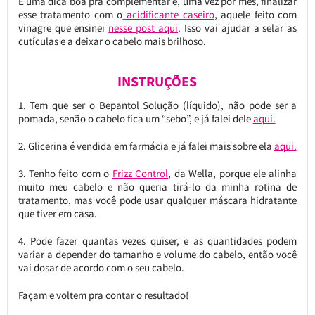
E uma dica boa pra complementar é, uma vez por mês, finalizar
esse tratamento com o
acidificante caseiro
, aquele feito com
vinagre que ensinei
nesse post aqui
. Isso vai ajudar a selar as
cutículas e a deixar o cabelo mais brilhoso.
INSTRUÇÕES
1. Tem que ser o Bepantol Solução (líquido), não pode ser a
pomada, senão o cabelo fica um “sebo”, e já falei dele
aqui.
2. Glicerina é vendida em farmácia e já falei mais sobre ela
aqui.
3. Tenho feito com o
Frizz Control
, da Wella, porque ele alinha
muito meu cabelo e não queria tirá-lo da minha rotina de
tratamento, mas você pode usar qualquer máscara hidratante
que tiver em casa.
4. Pode fazer quantas vezes quiser, e as quantidades podem
variar a depender do tamanho e volume do cabelo, então você
vai dosar de acordo com o seu cabelo.
Façam e voltem pra contar o resultado!