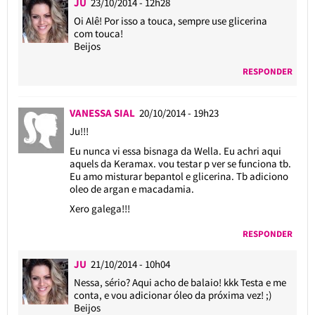
JU
23/10/2014 - 12h28
Oi Alê! Por isso a touca, sempre use glicerina
com touca!
Beijos
RESPONDER
VANESSA SIAL
20/10/2014 - 19h23
Ju!!!
Eu nunca vi essa bisnaga da Wella. Eu achri aqui
aquels da Keramax. vou testar p ver se funciona tb.
Eu amo misturar bepantol e glicerina. Tb adiciono
oleo de argan e macadamia.
Xero galega!!!
RESPONDER
JU
21/10/2014 - 10h04
Nessa, sério? Aqui acho de balaio! kkk Testa e me
conta, e vou adicionar óleo da próxima vez! ;)
Beijos