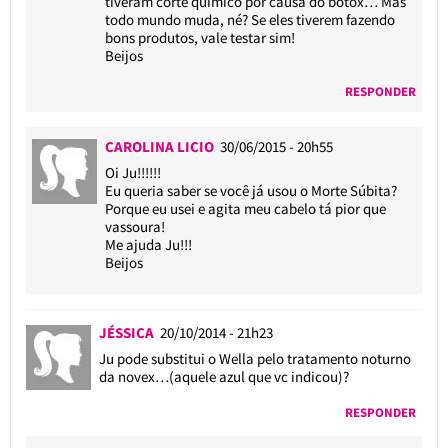
tiveram corte químico por causa do botox… Mas
todo mundo muda, né? Se eles tiverem fazendo
bons produtos, vale testar sim!
Beijos
RESPONDER
CAROLINA LICIO
30/06/2015 - 20h55
Oi Ju!!!!!!
Eu queria saber se você já usou o Morte Súbita?
Porque eu usei e agita meu cabelo tá pior que
vassoura!
Me ajuda Ju!!!
Beijos
JÉSSICA
20/10/2014 - 21h23
Ju pode substitui o Wella pelo tratamento noturno
da novex…(aquele azul que vc indicou)?
RESPONDER