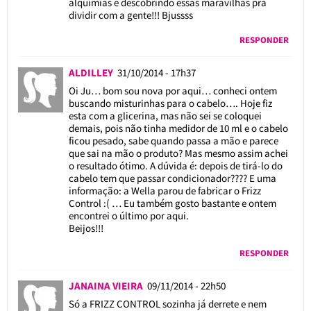
alquimias e descobrindo essas maravilhas pra
dividir com a gente!!! Bjussss
RESPONDER
ALDILLEY
31/10/2014 - 17h37
Oi Ju… bom sou nova por aqui… conheci ontem
buscando misturinhas para o cabelo…. Hoje fiz
esta com a glicerina, mas não sei se coloquei
demais, pois não tinha medidor de 10 ml e o cabelo
ficou pesado, sabe quando passa a mão e parece
que sai na mão o produto? Mas mesmo assim achei
o resultado ótimo. A dúvida é: depois de tirá-lo do
cabelo tem que passar condicionador???? E uma
informação: a Wella parou de fabricar o Frizz
Control :( … Eu também gosto bastante e ontem
encontrei o último por aqui.
Beijos!!!
RESPONDER
JANAINA VIEIRA
09/11/2014 - 22h50
Só a FRIZZ CONTROL sozinha já derrete e nem