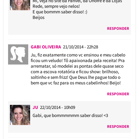
Mi, veja no site da Panvel, da Onofre e da Lojas
Rede, sempre vejo nelos!
E que bommm saber disso! :)
Beijos
RESPONDER
GABI OLIVEIRA
21/10/2014 - 22h28
Ju, fiz exatamente como vc ensinou e meu cabelo
ficou um veludo! Tô apaixonada pela receita! Pra
arrematar, só modelei as pontas dele quase seco
com a escova rotatória e ficou show: brilhoso,
soltinho e sem frizz! Que Deus lhe pague todo o
bem que vc faz para os meus cabelinhos! Beijo!
RESPONDER
JU
22/10/2014 - 10h09
Gabi, que bommmmmm saber disso! <3
RESPONDER