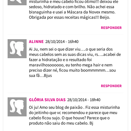
misturinha e meu cabelo ficou ótimo!!! deixou ele
sedoso, hidratado e com brilho. Não achei essa
bisnaguinha e usei a Máscara da Novex mesmo.
Obrigada por essas receitas mágicas!!! Beijo.
RESPONDER
ALINNE
28/10/2014 - 16h40
Ai Ju, nem sei o que dizer viu….o que seria dos
meus cabelos sem as suas dicas viu, rs….acabei de
fazer a hidratação e o resultado foi
maravilhosoooooo, eu tenho mega hair e nem
preciso dizer né, ficou muito boommmmm…sou
sua fã…Bjus
RESPONDER
GLÓRIA SILVA DIAS
28/10/2014 - 18h40
Oi ju! Amo seu blog de paixão . Fiz essa misturinha
do jeitinho que vc recomendou e parece que meu
cabelo ficou sujo. O que houve? Parece que o
produto não saiu do meu cabelo. Bj