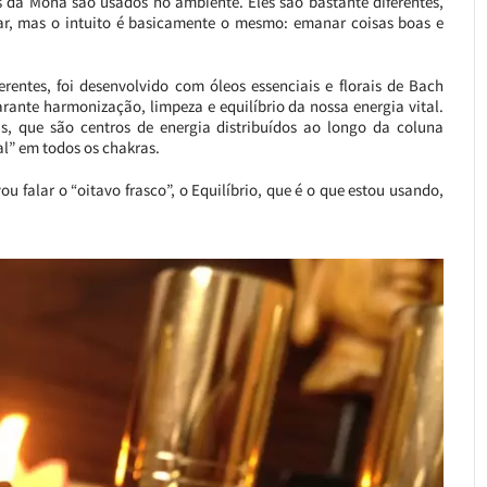
os da Mona são usados no ambiente. Eles são bastante diferentes,
ar, mas o intuito é basicamente o mesmo: emanar coisas boas e
rentes, foi desenvolvido com óleos essenciais e florais de Bach
arante harmonização, limpeza e equilíbrio da nossa energia vital.
, que são centros de energia distribuídos ao longo da coluna
ral” em todos os chakras.
ou falar o “oitavo frasco”, o Equilíbrio, que é o que estou usando,