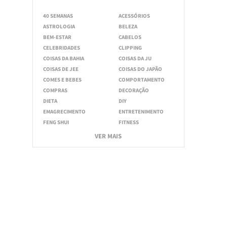
40 SEMANAS
ACESSÓRIOS
ASTROLOGIA
BELEZA
BEM-ESTAR
CABELOS
CELEBRIDADES
CLIPPING
COISAS DA BAHIA
COISAS DA JU
COISAS DE JEE
COISAS DO JAPÃO
COMES E BEBES
COMPORTAMENTO
COMPRAS
DECORAÇÃO
DIETA
DIY
EMAGRECIMENTO
ENTRETENIMENTO
FENG SHUI
FITNESS
VER MAIS