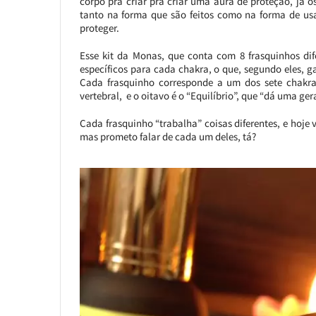
corpo pra criar pra criar uma aura de proteção, já 
tanto na forma que são feitos como na forma de us
proteger.
Esse kit da Monas, que conta com 8 frasquinhos dife
específicos para cada chakra, o que, segundo eles, g
Cada frasquinho corresponde a um dos sete chakras
vertebral, e o oitavo é o “Equilíbrio”, que “dá uma ge
Cada frasquinho “trabalha” coisas diferentes, e hoje v
mas prometo falar de cada um deles, tá?