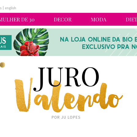
s
english
MULHER DE 30
DECOR
MODA
DIE