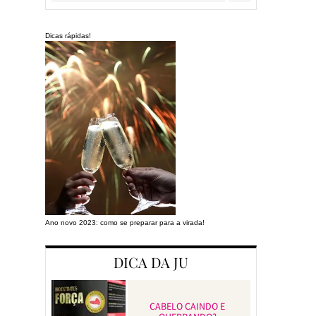
Dicas rápidas!
Ano novo 2023: como se preparar para a virada!
Preparando a cas
DICA DA JU
CABELO CAINDO E