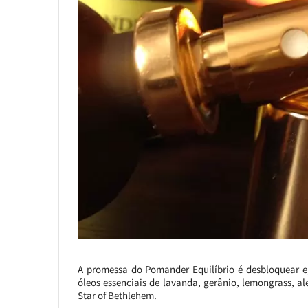
A promessa do Pomander Equilíbrio é desbloquear e
óleos essenciais de lavanda, gerânio, lemongrass, al
Star of Bethlehem.