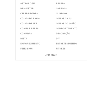
ASTROLOGIA
BELEZA
BEM-ESTAR
CABELOS
CELEBRIDADES
CLIPPING
COISAS DA BAHIA
COISAS DA JU
COISAS DE JEE
COISAS DO JAPÃO
COMES E BEBES
COMPORTAMENTO
COMPRAS
DECORAÇÃO
DIETA
DIY
EMAGRECIMENTO
ENTRETENIMENTO
FENG SHUI
FITNESS
VER MAIS