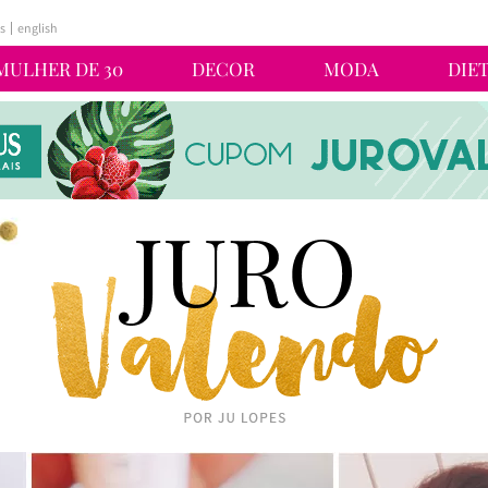
s
english
MULHER DE 30
DECOR
MODA
DIE