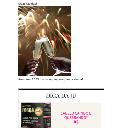
Dicas rápidas!
Ano novo 2023: como se preparar para a virada!
Preparando a cas
DICA DA JU
CABELO CAINDO E
QUEBRANDO?
R$