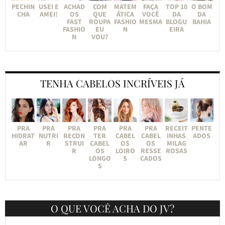
PECHIN
USEI E
ACHAD
COM
MATEM
FAÇA
TOP 10
O BOM
CHA
AMEI!
OS
QUE
ÁTICA
VOCÊ
DA
DA
FAST
ROUPA
FASHIO
MESMA
BLOGU
BAHIA
FASHIO
EU
N
EIRA
N
VOU?
TENHA CABELOS INCRÍVEIS JÁ
PRA
PRA
PRA
PRA
PRA
PRA
RECEIT
PENTE
HIDRAT
NUTRI
RECON
TER
CABEL
CABEL
INHAS
ADOS
AR
R
STRUI
CABEL
OS
OS
MILAG
R
OS
LOIRO
RESSE
ROSAS
LONGO
S
CADOS
S
O QUE VOCÊ ACHA DO JV?