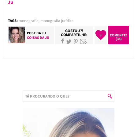
Ju
TAGS:
monografia
,
monografia jurídica
GOSTOU?!
POST DA
JU
COMPARTILHE:
8
COMENTE!
COISAS DA JU
(35)