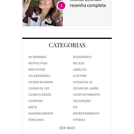
resenha completa
1
CATEGORIAS
40 SEMANAS
ACESSÓRIOS
ASTROLOGIA
BELEZA
BEM-ESTAR
CABELOS
CELEBRIDADES
CLIPPING
COISAS DA BAHIA
COISAS DA JU
COISAS DE JEE
COISAS DO JAPÃO
COMES E BEBES
COMPORTAMENTO
COMPRAS
DECORAÇÃO
DIETA
DIY
EMAGRECIMENTO
ENTRETENIMENTO
FENG SHUI
FITNESS
VER MAIS