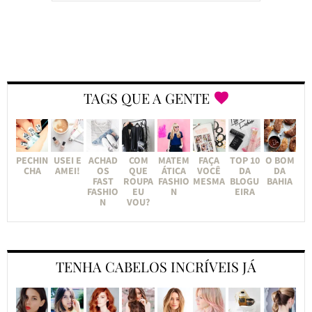
TAGS QUE A GENTE
PECHIN
USEI E
ACHAD
COM
MATEM
FAÇA
TOP 10
O BOM
CHA
AMEI!
OS
QUE
ÁTICA
VOCÊ
DA
DA
FAST
ROUPA
FASHIO
MESMA
BLOGU
BAHIA
FASHIO
EU
N
EIRA
N
VOU?
TENHA CABELOS INCRÍVEIS JÁ