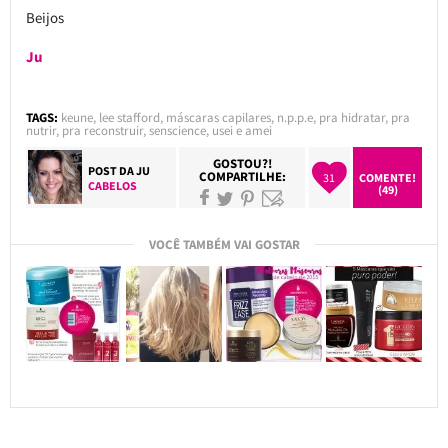
Beijos
Ju
TAGS:
keune
,
lee stafford
,
máscaras capilares
,
n.p.p.e
,
pra hidratar
,
pra
nutrir
,
pra reconstruir
,
senscience
,
usei e amei
GOSTOU?!
POST DA
JU
COMPARTILHE:
31
COMENTE!
CABELOS
(49)
VOCÊ TAMBÉM VAI GOSTAR