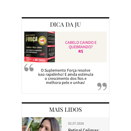
Preparando a c
DICA DA JU
CABELO CAINDO E
QUEBRANDO?
R$
O Suplemento Força resolve
isso rapidinho! E ainda estimula
o crescimento dos fios e
melhora pele e unhas!
MAIS LIDOS
02.07.2026
Retinal Celimax: