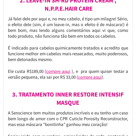
2. LEAVE-IN SH-RD PROTEIN CREAM ,
N.P.P.E.HAIR CARE
Já falei dele por aqui e, no meu cabelo, é tipo um milagre! Sério,
o efeito dele (sim, é um leave-in, mas o efeito é de máscara!) é
bem bom, mas lendo alguns comentários aqui vi que, como
todo produto, não funciona tão bem em todos os cabelos.
É indicado para cabelos quimicamente tratados e acredito que
funcione melhor em cabelos mais ressecados, muito poderosos,
bem detonados mesmo.
Ele custa R$189,00 (
compre aqui
), e pra quem quiser testar a
versão pequena, ela sai por R$ 33,00 (
compre aqui
).
3. TRATAMENTO INNER RESTORE INTENSIF
MASQUE
A Senscience tem muitos produtos incríveis e eu tenho um caso
bem longo de amor com o CPR Cuticle Porosity Reconstructor,
mas essa máscara “bonitinha” ganhou meu coração!