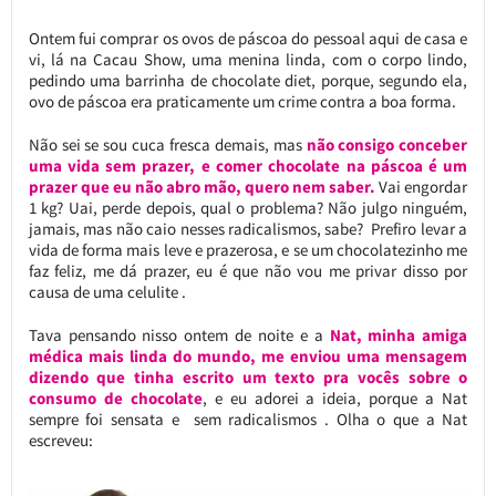
Ontem fui comprar os ovos de páscoa do pessoal aqui de casa e
vi, lá na Cacau Show, uma menina linda, com o corpo lindo,
pedindo uma barrinha de chocolate diet, porque, segundo ela,
ovo de páscoa era praticamente um crime contra a boa forma.
Não sei se sou cuca fresca demais, mas
não consigo conceber
uma vida sem prazer, e comer chocolate na páscoa é um
prazer que eu não abro mão, quero nem saber.
Vai engordar
1 kg? Uai, perde depois, qual o problema? Não julgo ninguém,
jamais, mas não caio nesses radicalismos, sabe? Prefiro levar a
vida de forma mais leve e prazerosa, e se um chocolatezinho me
faz feliz, me dá prazer, eu é que não vou me privar disso por
causa de uma celulite .
Tava pensando nisso ontem de noite e a
Nat, minha amiga
médica mais linda do mundo, me enviou uma mensagem
dizendo que tinha escrito um texto pra vocês sobre o
consumo de chocolate
, e eu adorei a ideia, porque a Nat
sempre foi sensata e sem radicalismos . Olha o que a Nat
escreveu: