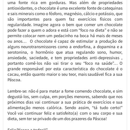
uma fonte rica em gorduras. Mas além de propriedades
antioxidantes, o chocolate é uma excelente fonte de catequinas
e sais minerais como o fósforo, magnésio, cálcio e potássio, que
são importantes para quem faz exercícios físicos com
regularidade. Imagine agora o bem que comer um chocolate
pode fazer a quem o adora e está com “foco na dieta” e não se
permite colocar nem um pedacinho na boca há mais de meses
ou anos… O chocolate é capaz de estimular a produção de
alguns neurotransmissores como a endorfina, a dopamina e a
serotonina, o hormônio que atua regulando sono, humor,
ansiedade, saciedade, e tem propriedades anti-depressivas ,
portanto comê-los não vai tirar o seu “foco na saúde”… O
grande responsável por esta característica do chocolate é o
cacau, então quanto maior o seu teor, mais saudável fica a sua
Páscoa.
Lembre-se: não é para matar a fome comendo chocolate, e sim
degustá-los, sem culpa, em porções menores, sabendo que nos
próximos dias vai continuar a sua prática de exercícios e sua
alimentação menos calórica. Sendo assim, “tá tudo certo!”
Você vai continuar feliz e satisfeito(a) com o seu corpo e sua
dieta, sem ter se privado de um dos prazeres da Páscoa!
Feliz Páscoa a todos!!”