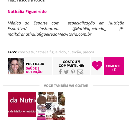
Nathália Figueirêdo
Médica do Esporte com especialização em Nutrição
Esportiva/ Instagram: @NathFigueiredo_ /E-
mail:dranathaliafigueiredo@ecvitoria.com.br
TAGS:
chocolate
,
nathália figueirêdo
,
nutrição
,
páscoa
GOSTOU?!
POST DA
JU
COMPARTILHE:
2
COMENTE!
SAÚDE E
(8)
NUTRIÇÃO
VOCÊ TAMBÉM VAI GOSTAR