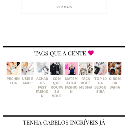
VER MAIS
TAGS QUE A GENTE
PECHIN
USEI E
ACHAD
COM
MATEM
FAÇA
TOP 10
O BOM
CHA
AMEI!
OS
QUE
ÁTICA
VOCÊ
DA
DA
FAST
ROUPA
FASHIO
MESMA
BLOGU
BAHIA
FASHIO
EU
N
EIRA
N
VOU?
TENHA CABELOS INCRÍVEIS JÁ