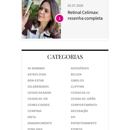
02.07.2026
Retinal Celimax:
resenha completa
1
CATEGORIAS
40 SEMANAS
ACESSÓRIOS
ASTROLOGIA
BELEZA
BEM-ESTAR
CABELOS
CELEBRIDADES
CLIPPING
COISAS DA BAHIA
COISAS DA JU
COISAS DE JEE
COISAS DO JAPÃO
COMES E BEBES
COMPORTAMENTO
COMPRAS
DECORAÇÃO
DIETA
DIY
EMAGRECIMENTO
ENTRETENIMENTO
FENG SHUI
FITNESS