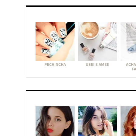
PECHINCHA
USEI E AMEI!
ACHA
F