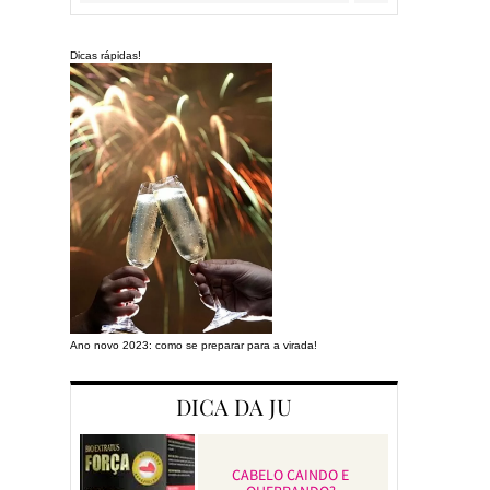
Dicas rápidas!
Ano novo 2023: como se preparar para a virada!
Preparando a cas
DICA DA JU
CABELO CAINDO E