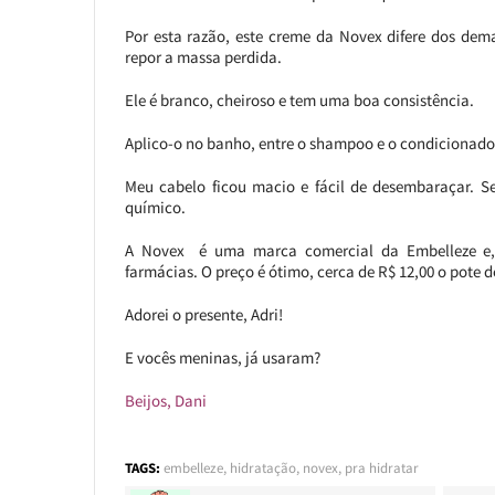
Por esta razão, este creme da Novex difere dos dem
repor a massa perdida.
Ele é branco, cheiroso e tem uma boa consistência.
Aplico-o no banho, entre o shampoo e o condicionado
Meu cabelo ficou macio e fácil de desembaraçar. S
químico.
A Novex é uma marca comercial da Embelleze e, 
farmácias. O preço é ótimo, cerca de R$ 12,00 o pote d
Adorei o presente, Adri!
E vocês meninas, já usaram?
Beijos, Dani
TAGS:
embelleze
,
hidratação
,
novex
,
pra hidratar