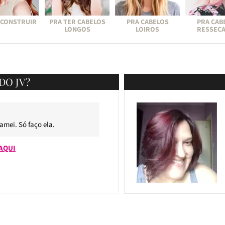
ECONSTRUIR
PRA TER CABELOS
PRA CABELOS
PRA CAB
LONGOS
LOIROS
RESSEC
DO JV?
 amei. Só faço ela.
AQUI