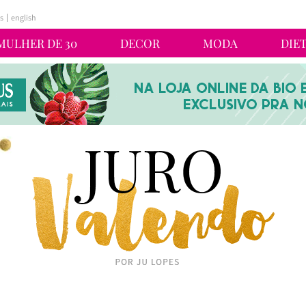
s
english
MULHER DE 30
DECOR
MODA
DIE