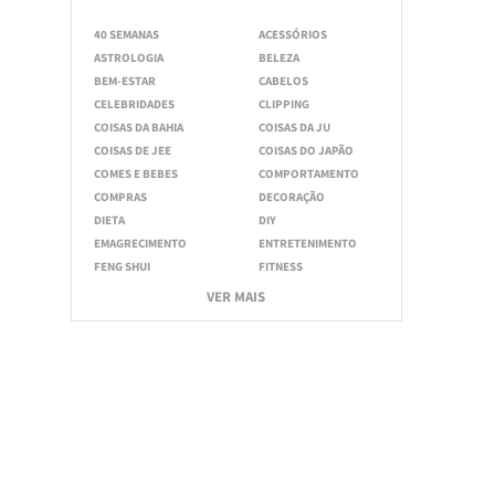
40 SEMANAS
ACESSÓRIOS
ASTROLOGIA
BELEZA
BEM-ESTAR
CABELOS
CELEBRIDADES
CLIPPING
COISAS DA BAHIA
COISAS DA JU
COISAS DE JEE
COISAS DO JAPÃO
COMES E BEBES
COMPORTAMENTO
COMPRAS
DECORAÇÃO
DIETA
DIY
EMAGRECIMENTO
ENTRETENIMENTO
FENG SHUI
FITNESS
VER MAIS