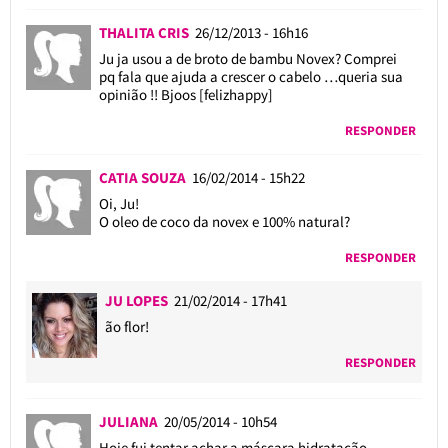
THALITA CRIS
26/12/2013 - 16h16
Ju ja usou a de broto de bambu Novex? Comprei
pq fala que ajuda a crescer o cabelo …queria sua
opinião !! Bjoos [felizhappy]
RESPONDER
CATIA SOUZA
16/02/2014 - 15h22
Oi, Ju!
O oleo de coco da novex e 100% natural?
RESPONDER
JU LOPES
21/02/2014 - 17h41
ão flor!
RESPONDER
JULIANA
20/05/2014 - 10h54
Hoje fui tentar achar a máscara hidratação