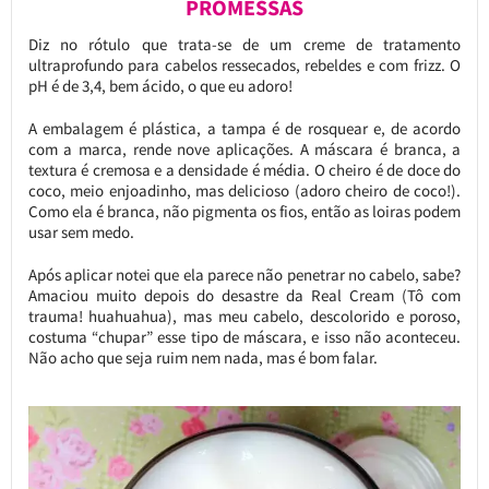
PROMESSAS
Diz no rótulo que trata-se de um creme de tratamento
ultraprofundo para cabelos ressecados, rebeldes e com frizz. O
pH é de 3,4, bem ácido, o que eu adoro!
A embalagem é plástica, a tampa é de rosquear e, de acordo
com a marca, rende nove aplicações. A máscara é branca, a
textura é cremosa e a densidade é média. O cheiro é de doce do
coco, meio enjoadinho, mas delicioso (adoro cheiro de coco!).
Como ela é branca, não pigmenta os fios, então as loiras podem
usar sem medo.
Após aplicar notei que ela parece não penetrar no cabelo, sabe?
Amaciou muito depois do desastre da Real Cream (Tô com
trauma! huahuahua), mas meu cabelo, descolorido e poroso,
costuma “chupar” esse tipo de máscara, e isso não aconteceu.
Não acho que seja ruim nem nada, mas é bom falar.