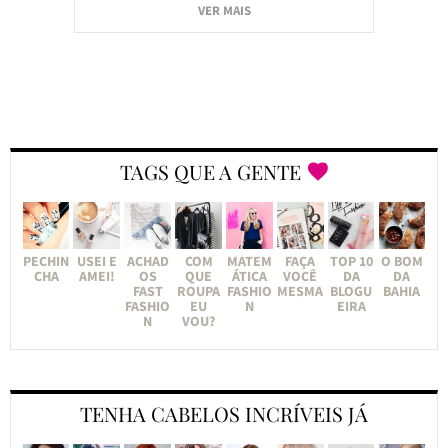
VER MAIS
TAGS QUE A GENTE
PECHIN
USEI E
ACHAD
COM
MATEM
FAÇA
TOP 10
O BOM
CHA
AMEI!
OS
QUE
ÁTICA
VOCÊ
DA
DA
FAST
ROUPA
FASHIO
MESMA
BLOGU
BAHIA
FASHIO
EU
N
EIRA
N
VOU?
TENHA CABELOS INCRÍVEIS JÁ