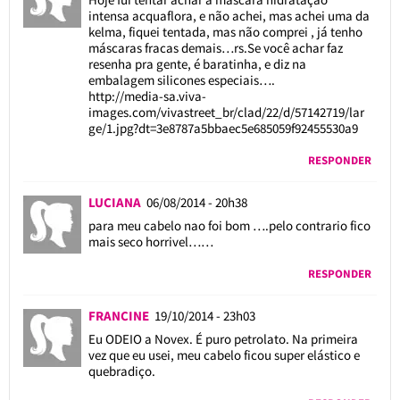
intensa acquaflora, e não achei, mas achei uma da
kelma, fiquei tentada, mas não comprei , já tenho
máscaras fracas demais…rs.Se você achar faz
resenha pra gente, é baratinha, e diz na
embalagem silicones especiais….
http://media-sa.viva-
images.com/vivastreet_br/clad/22/d/57142719/lar
ge/1.jpg?dt=3e8787a5bbaec5e685059f92455530a9
RESPONDER
LUCIANA
06/08/2014 - 20h38
para meu cabelo nao foi bom ….pelo contrario fico
mais seco horrivel……
RESPONDER
FRANCINE
19/10/2014 - 23h03
Eu ODEIO a Novex. É puro petrolato. Na primeira
vez que eu usei, meu cabelo ficou super elástico e
quebradiço.