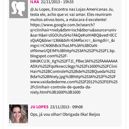
ILKA
21/11/2013 - 15h33
@Ju Lopes
, Encontra nas Lojas Americanas Ju,
testa ele, acho que vc vai amar. Eles reuniram
muitos ativos bons, a máscara é excelente!
https://www.google.com.br/search?
q=clinihair+niely&tbm=isch&tbo=u&source=univ
&sa=X&ei=zlGOUtuSHo7AkQeKoIH4BQ&ved=0CC
sQsAQ&biw=1366&bih=634#facrc=_&imgdii=_&i
mgrc=rCN06hBck7haLM%3A%3BOaN-
oYNmwUQEIM%3Bhttp%253A%252F%252F1.bp.
blogspot.com%252F-
bWdKCU3I_Xg%252FT1l_PBec3AI%252FAAAAAAA
ADXs%252FqoNxwcL9qgc%252Fs1600%252FClini
Hair%252BControle%252Bde%252BQueda%252
Bda%252BNiely.jpg%3Bhttp%253A%252F%252F
www.vaidadederme.com%252F2012%252F03%25
2Fclinihair-controle-de-queda-da-
niely.html%3B1600%3B1600
JU LOPES
23/11/2013 - 09h08
Ops, já vou olhar! Obrigada Ilka! Beijos