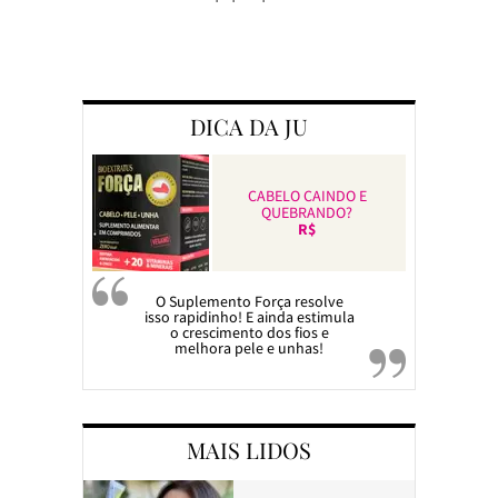
Preparando a c
DICA DA JU
CABELO CAINDO E
QUEBRANDO?
R$
O Suplemento Força resolve
isso rapidinho! E ainda estimula
o crescimento dos fios e
melhora pele e unhas!
MAIS LIDOS