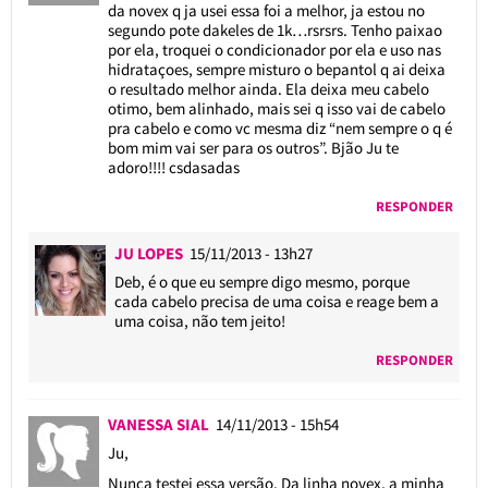
da novex q ja usei essa foi a melhor, ja estou no
segundo pote dakeles de 1k…rsrsrs. Tenho paixao
por ela, troquei o condicionador por ela e uso nas
hidrataçoes, sempre misturo o bepantol q ai deixa
o resultado melhor ainda. Ela deixa meu cabelo
otimo, bem alinhado, mais sei q isso vai de cabelo
pra cabelo e como vc mesma diz “nem sempre o q é
bom mim vai ser para os outros”. Bjão Ju te
adoro!!!! csdasadas
RESPONDER
JU LOPES
15/11/2013 - 13h27
Deb, é o que eu sempre digo mesmo, porque
cada cabelo precisa de uma coisa e reage bem a
uma coisa, não tem jeito!
RESPONDER
VANESSA SIAL
14/11/2013 - 15h54
Ju,
Nunca testei essa versão. Da linha novex, a minha