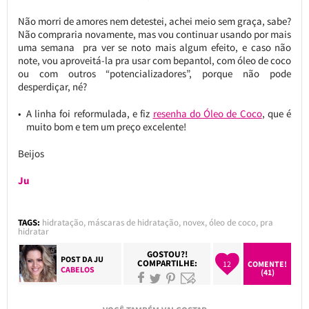
Não morri de amores nem detestei, achei meio sem graça, sabe?
Não compraria novamente, mas vou continuar usando por mais
uma semana pra ver se noto mais algum efeito, e caso não
note, vou aproveitá-la pra usar com bepantol, com óleo de coco
ou com outros “potencializadores”, porque não pode
desperdiçar, né?
A linha foi reformulada, e fiz
resenha do Óleo de Coco
, que é
muito bom e tem um preço excelente!
Beijos
Ju
TAGS:
hidratação
,
máscaras de hidratação
,
novex
,
óleo de coco
,
pra
hidratar
GOSTOU?!
POST DA
JU
COMPARTILHE:
12
COMENTE!
CABELOS
(41)