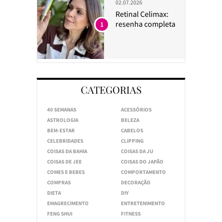
02.07.2026
Retinal Celimax:
resenha completa
1
CATEGORIAS
40 SEMANAS
ACESSÓRIOS
ASTROLOGIA
BELEZA
BEM-ESTAR
CABELOS
CELEBRIDADES
CLIPPING
COISAS DA BAHIA
COISAS DA JU
COISAS DE JEE
COISAS DO JAPÃO
COMES E BEBES
COMPORTAMENTO
COMPRAS
DECORAÇÃO
DIETA
DIY
EMAGRECIMENTO
ENTRETENIMENTO
FENG SHUI
FITNESS