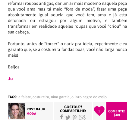
reformar roupas antigas, dar um ar mais moderno naquela peça
que você ama mas tá meio “fora de moda”, fazer uma peça
absolutamente igual aquela que você tem, ama e já está
detonada ou estragou por algum motivo, e também
transformar em realidade aquelas roupas que você “criou” na
sua cabeça.
Portanto, antes de “torcer” o nariz pra ideia, experimente e eu
garanto que, se a costureira for das boas, você não larga nunca
mais!
Beijos
Ju
TAGS:
alfaiate
,
costureira
,
nina garcia
,
o livro negro do estilo
GOSTOU?!
POST DA
JU
COMPARTILHE:
1
COMENTE!
MODA
(30)