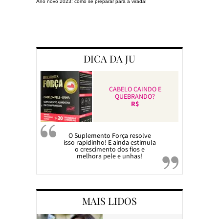
Ano novo 2023: como se preparar para a virada!
Preparando a c
DICA DA JU
CABELO CAINDO E
QUEBRANDO?
R$
O Suplemento Força resolve
isso rapidinho! E ainda estimula
o crescimento dos fios e
melhora pele e unhas!
MAIS LIDOS