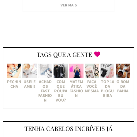
VER MAIS
TAGS QUE A GENTE
PECHIN
USEI E
ACHAD
COM
MATEM
FAÇA
TOP 10
O BOM
CHA
AMEI!
OS
QUE
ÁTICA
VOCÊ
DA
DA
FAST
ROUPA
FASHIO
MESMA
BLOGU
BAHIA
FASHIO
EU
N
EIRA
N
VOU?
TENHA CABELOS INCRÍVEIS JÁ