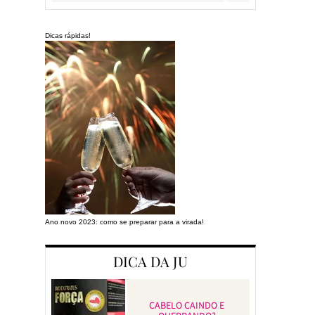
Dicas rápidas!
Ano novo 2023: como se preparar para a virada!
Preparando a cas
DICA DA JU
CABELO CAINDO E