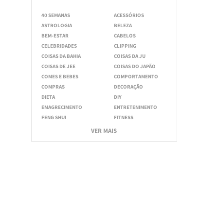
40 SEMANAS
ACESSÓRIOS
ASTROLOGIA
BELEZA
BEM-ESTAR
CABELOS
CELEBRIDADES
CLIPPING
COISAS DA BAHIA
COISAS DA JU
COISAS DE JEE
COISAS DO JAPÃO
COMES E BEBES
COMPORTAMENTO
COMPRAS
DECORAÇÃO
DIETA
DIY
EMAGRECIMENTO
ENTRETENIMENTO
FENG SHUI
FITNESS
VER MAIS