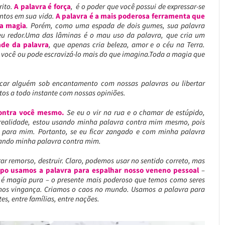
rito.
A palavra é força
, é o poder que você possui de expressar-se
entos em sua vida.
A palavra é a mais poderosa ferramenta que
da magia
. Porém, como uma espada de dois gumes, sua palavra
seu redor.Uma das lâminas é o mau uso da palavra, que cria um
ade da palavra
, que apenas cria beleza, amor e o céu na Terra.
 você ou pode escravizá-lo mais do que imagina.Toda a magia que
ar alguém sob encantamento com nossas palavras ou libertar
 a todo instante com nossas opiniões.
contra você mesmo.
Se eu o vir na rua e o chamar de estúpido,
 realidade, estou usando minha palavra contra mim mesmo, pois
m para mim. Portanto, se eu ficar zangado e com minha palavra
ando minha palavra contra mim.
r remorso, destruir. Claro, podemos usar no sentido correto, mas
po usamos a palavra para espalhar nosso veneno pessoal
–
ra é magia pura – o presente mais poderoso que temos como seres
os vingança. Criamos o caos no mundo. Usamos a palavra para
tes, entre famílias, entre nações.