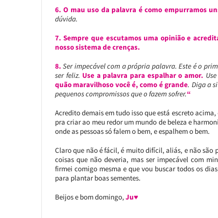
6. O mau uso da palavra é como empurramos uns
dúvida.
7. Sempre que escutamos uma opinião e acredit
nosso sistema de crenças.
8.
Ser impecável com a própria palavra. Este é o prime
ser feliz.
Use a palavra para espalhar o amor.
Use
quão maravilhoso você é, como é grande
. Diga a 
pequenos compromissos que o fazem sofrer.
“
Acredito demais em tudo isso que está escreto acima, e
pra criar ao meu redor um mundo de beleza e harmon
onde as pessoas só falem o bem, e espalhem o bem.
Claro que não é fácil, é muito difícil, aliás, e não s
coisas que não deveria, mas ser impecável com m
firmei comigo mesma e que vou buscar todos os dias,
para plantar boas sementes.
Beijos e bom domingo,
Ju♥