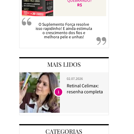
QUEBRANDO?
R$
O Suplemento Força resolve
isso rapidinho! E ainda estimula
o crescimento dos fios e
melhora pele e unhas!
MAIS LIDOS
02.07.2026
Retinal Celimax:
resenha completa
1
CATEGORIAS