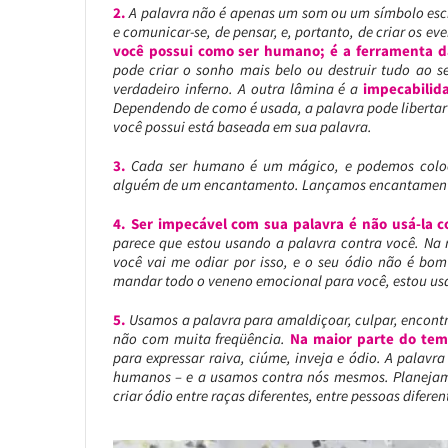
2.
A palavra não é apenas um som ou um símbolo esc
e comunicar-se, de pensar, e, portanto, de criar os ev
você possui como ser humano; é a ferramenta 
pode criar o sonho mais belo ou destruir tudo ao 
verdadeiro inferno. A outra lâmina é a
impecabilid
Dependendo de como é usada, a palavra pode libertar
você possui está baseada em sua palavra.
3.
Cada ser humano é um mágico, e podemos coloc
alguém de um encantamento. Lançamos encantamentos
4. Ser impecável com sua palavra é não usá-la 
parece que estou usando a palavra contra você. Na
você vai me odiar por isso, e o seu ódio não é bo
mandar todo o veneno emocional para você, estou us
5.
Usamos a palavra para amaldiçoar, culpar, encontra
não com muita freqüência.
Na maior parte do tem
para expressar raiva, ciúme, inveja e ódio. A palav
humanos – e a usamos contra nós mesmos. Planejam
criar ódio entre raças diferentes, entre pessoas diferen