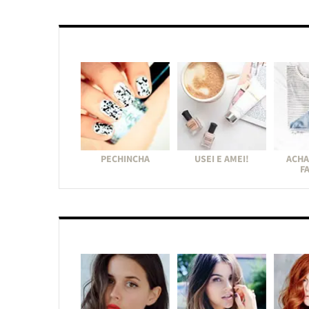
PECHINCHA
USEI E AMEI!
ACHA
F