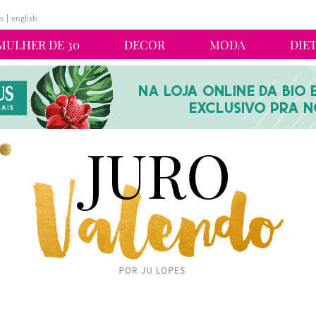
s
english
MULHER DE 30
DECOR
MODA
DIE