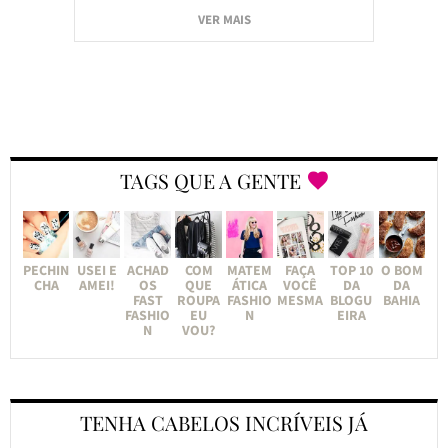
VER MAIS
TAGS QUE A GENTE
PECHIN
USEI E
ACHAD
COM
MATEM
FAÇA
TOP 10
O BOM
CHA
AMEI!
OS
QUE
ÁTICA
VOCÊ
DA
DA
FAST
ROUPA
FASHIO
MESMA
BLOGU
BAHIA
FASHIO
EU
N
EIRA
N
VOU?
TENHA CABELOS INCRÍVEIS JÁ