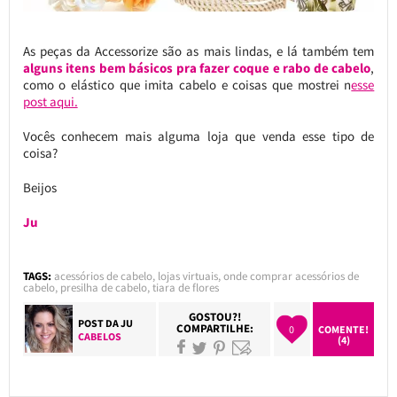
As peças da Accessorize são as mais lindas, e lá também tem
alguns itens bem básicos pra fazer coque e rabo de cabelo
,
como o elástico que imita cabelo e coisas que mostrei n
esse
post aqui.
Vocês conhecem mais alguma loja que venda esse tipo de
coisa?
Beijos
Ju
TAGS:
acessórios de cabelo
,
lojas virtuais
,
onde comprar acessórios de
cabelo
,
presilha de cabelo
,
tiara de flores
GOSTOU?!
POST DA
JU
COMPARTILHE:
0
COMENTE!
CABELOS
(4)