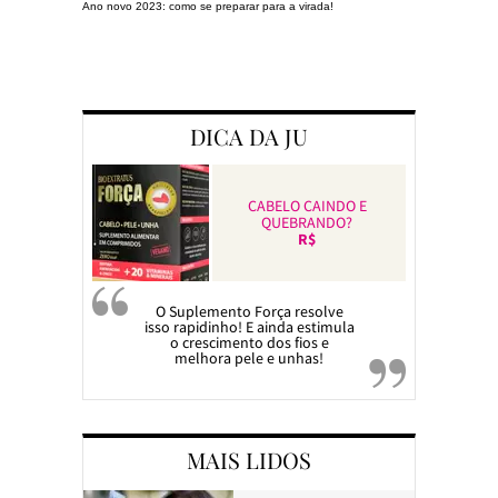
Ano novo 2023: como se preparar para a virada!
Preparando a c
DICA DA JU
CABELO CAINDO E
QUEBRANDO?
R$
O Suplemento Força resolve
isso rapidinho! E ainda estimula
o crescimento dos fios e
melhora pele e unhas!
MAIS LIDOS