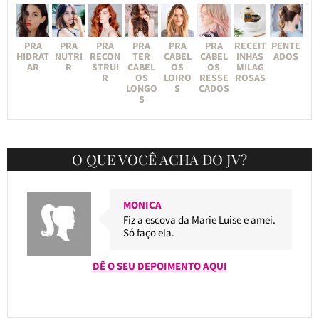
PRA
PRA
PRA
PRA
PRA
PRA
RECEIT
PENTE
HIDRAT
NUTRI
RECON
TER
CABEL
CABEL
INHAS
ADOS
AR
R
STRUI
CABEL
OS
OS
MILAG
R
OS
LOIRO
RESSE
ROSAS
LONGO
S
CADOS
S
O QUE VOCÊ ACHA DO JV?
MONICA
Fiz a escova da Marie Luise e amei.
Só faço ela.
DÊ O SEU DEPOIMENTO AQUI