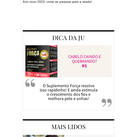
Ano novo 2023: como se preparar para a virada!
Preparando a c
DICA DA JU
CABELO CAINDO E
QUEBRANDO?
R$
O Suplemento Força resolve
isso rapidinho! E ainda estimula
o crescimento dos fios e
melhora pele e unhas!
MAIS LIDOS