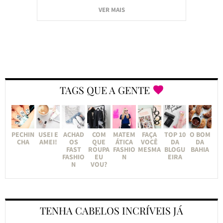
VER MAIS
TAGS QUE A GENTE
PECHIN
USEI E
ACHAD
COM
MATEM
FAÇA
TOP 10
O BOM
CHA
AMEI!
OS
QUE
ÁTICA
VOCÊ
DA
DA
FAST
ROUPA
FASHIO
MESMA
BLOGU
BAHIA
FASHIO
EU
N
EIRA
N
VOU?
TENHA CABELOS INCRÍVEIS JÁ