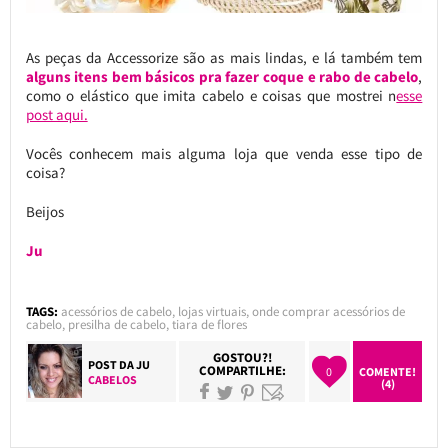
As peças da Accessorize são as mais lindas, e lá também tem
alguns itens bem básicos pra fazer coque e rabo de cabelo
,
como o elástico que imita cabelo e coisas que mostrei n
esse
post aqui.
Vocês conhecem mais alguma loja que venda esse tipo de
coisa?
Beijos
Ju
TAGS:
acessórios de cabelo
,
lojas virtuais
,
onde comprar acessórios de
cabelo
,
presilha de cabelo
,
tiara de flores
GOSTOU?!
POST DA
JU
COMPARTILHE:
0
COMENTE!
CABELOS
(4)