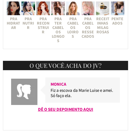
PRA
PRA
PRA
PRA
PRA
PRA
RECEIT
PENTE
HIDRAT
NUTRI
RECON
TER
CABEL
CABEL
INHAS
ADOS
AR
R
STRUI
CABEL
OS
OS
MILAG
R
OS
LOIRO
RESSE
ROSAS
LONGO
S
CADOS
S
O QUE VOCÊ ACHA DO JV?
MONICA
Fiz a escova da Marie Luise e amei.
Só faço ela.
DÊ O SEU DEPOIMENTO AQUI