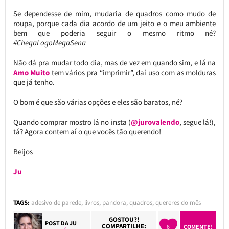
Se dependesse de mim, mudaria de quadros como mudo de
roupa, porque cada dia acordo de um jeito e o meu ambiente
bem que poderia seguir o mesmo ritmo né?
#ChegaLogoMegaSena
Não dá pra mudar todo dia, mas de vez em quando sim, e lá na
Amo Muito
tem vários pra “imprimir”, daí uso com as molduras
que já tenho.
O bom é que são várias opções e eles são baratos, né?
Quando comprar mostro lá no insta (
@jurovalendo
, segue lá!),
tá? Agora contem aí o que vocês tão querendo!
Beijos
Ju
TAGS:
adesivo de parede
,
livros
,
pandora
,
quadros
,
quereres do mês
GOSTOU?!
POST DA
JU
COMPARTILHE:
6
COMENTE!