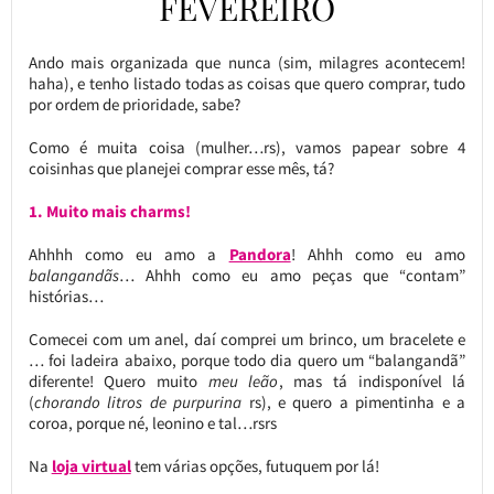
FEVEREIRO
Ando mais organizada que nunca (sim, milagres acontecem!
haha), e tenho listado todas as coisas que quero comprar, tudo
por ordem de prioridade, sabe?
Como é muita coisa (mulher…rs), vamos papear sobre 4
coisinhas que planejei comprar esse mês, tá?
1. Muito mais charms!
Ahhhh como eu amo a
Pandora
! Ahhh como eu amo
balangandãs
… Ahhh como eu amo peças que “contam”
histórias…
Comecei com um anel, daí comprei um brinco, um bracelete e
… foi ladeira abaixo, porque todo dia quero um “balangandã”
diferente! Quero muito
meu leão
, mas tá indisponível lá
(
chorando litros de purpurina
rs), e quero a pimentinha e a
coroa, porque né, leonino e tal…rsrs
Na
loja virtual
tem várias opções, futuquem por lá!