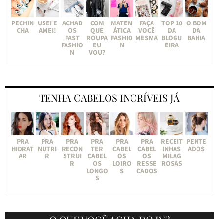
PECHIN
USEI E
ACHAD
COM
MATEM
FAÇA
TOP 10
O BOM
CHA
AMEI!
OS
QUE
ÁTICA
VOCÊ
DA
DA
FAST
ROUPA
FASHIO
MESMA
BLOGU
BAHIA
FASHIO
EU
N
EIRA
N
VOU?
TENHA CABELOS INCRÍVEIS JÁ
PRA
PRA
PRA
PRA
PRA
PRA
RECEIT
PENTE
HIDRAT
NUTRI
RECON
TER
CABEL
CABEL
INHAS
ADOS
AR
R
STRUI
CABEL
OS
OS
MILAG
R
OS
LOIRO
RESSE
ROSAS
LONGO
S
CADOS
S