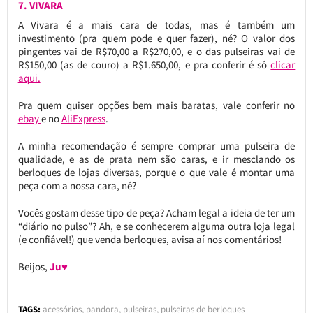
7. VIVARA
A Vivara é a mais cara de todas, mas é também um
investimento (pra quem pode e quer fazer), né? O valor dos
pingentes vai de R$70,00 a R$270,00, e o das pulseiras vai de
R$150,00 (as de couro) a R$1.650,00, e pra conferir é só
clicar
aqui.
Pra quem quiser opções bem mais baratas, vale conferir no
ebay
e no
AliExpress
.
A minha recomendação é sempre comprar uma pulseira de
qualidade, e as de prata nem são caras, e ir mesclando os
berloques de lojas diversas, porque o que vale é montar uma
peça com a nossa cara, né?
Vocês gostam desse tipo de peça? Acham legal a ideia de ter um
“diário no pulso”? Ah, e se conhecerem alguma outra loja legal
(e confiável!) que venda berloques, avisa aí nos comentários!
Beijos,
Ju♥
TAGS:
acessórios
,
pandora
,
pulseiras
,
pulseiras de berloques