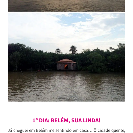
1º DIA: BELÉM, SUA LINDA!
Já cheguei em Belém me sentindo em casa… Ô cidade quente,