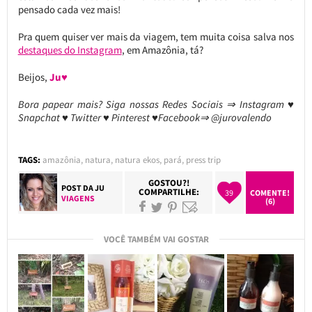
pensado cada vez mais!
Pra quem quiser ver mais da viagem, tem muita coisa salva nos
destaques do Instagram
, em Amazônia, tá?
Beijos,
Ju♥
Bora papear mais? Siga nossas Redes Sociais ⇒ Instagram ♥
Snapchat ♥ Twitter ♥ Pinterest ♥Facebook⇒ @jurovalendo
TAGS:
amazônia
,
natura
,
natura ekos
,
pará
,
press trip
GOSTOU?!
POST DA
JU
COMPARTILHE:
39
COMENTE!
VIAGENS
(6)
VOCÊ TAMBÉM VAI GOSTAR