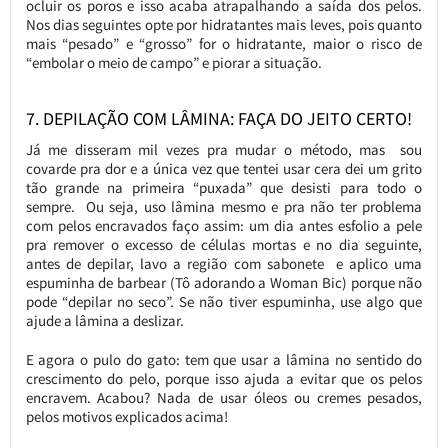
ocluir os poros e isso acaba atrapalhando a saída dos pelos.
Nos dias seguintes opte por hidratantes mais leves, pois quanto
mais “pesado” e “grosso” for o hidratante, maior o risco de
“embolar o meio de campo” e piorar a situação.
7. DEPILAÇÃO COM LÂMINA: FAÇA DO JEITO CERTO!
Já me disseram mil vezes pra mudar o método, mas sou
covarde pra dor e a única vez que tentei usar cera dei um grito
tão grande na primeira “puxada” que desisti para todo o
sempre. Ou seja, uso lâmina mesmo e pra não ter problema
com pelos encravados faço assim: um dia antes esfolio a pele
pra remover o excesso de células mortas e no dia seguinte,
antes de depilar, lavo a região com sabonete e aplico uma
espuminha de barbear (Tô adorando a Woman Bic) porque não
pode “depilar no seco”. Se não tiver espuminha, use algo que
ajude a lâmina a deslizar.
E agora o pulo do gato: tem que usar a lâmina no sentido do
crescimento do pelo, porque isso ajuda a evitar que os pelos
encravem. Acabou? Nada de usar óleos ou cremes pesados,
pelos motivos explicados acima!