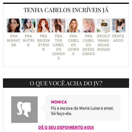
TENHA CABELOS INCRÍVEIS JÁ
PRA
PRA
PRA
PRA
PRA
PRA
RECEIT
PENTE
HIDRAT
NUTRI
RECON
TER
CABEL
CABEL
INHAS
ADOS
AR
R
STRUI
CABEL
OS
OS
MILAG
R
OS
LOIRO
RESSE
ROSAS
LONGO
S
CADOS
S
O QUE VOCÊ ACHA DO JV?
MONICA
Fiz a escova da Marie Luise e amei.
Só faço ela.
DÊ O SEU DEPOIMENTO AQUI