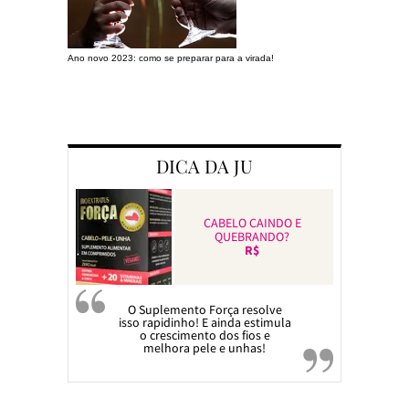
Ano novo 2023: como se preparar para a virada!
Preparando a c
DICA DA JU
CABELO CAINDO E
QUEBRANDO?
R$
O Suplemento Força resolve
isso rapidinho! E ainda estimula
o crescimento dos fios e
melhora pele e unhas!