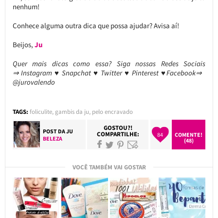
nenhum!
Conhece alguma outra dica que possa ajudar? Avisa aí!
Beijos,
Ju
Quer mais dicas como essa?
Siga nossas Redes Sociais
⇒ Instagram ♥ Snapchat ♥ Twitter ♥ Pinterest ♥Facebook⇒
@jurovalendo
TAGS:
foliculite
,
gambis da ju
,
pelo encravado
GOSTOU?!
POST DA
JU
COMPARTILHE:
84
COMENTE!
BELEZA
(48)
VOCÊ TAMBÉM VAI GOSTAR