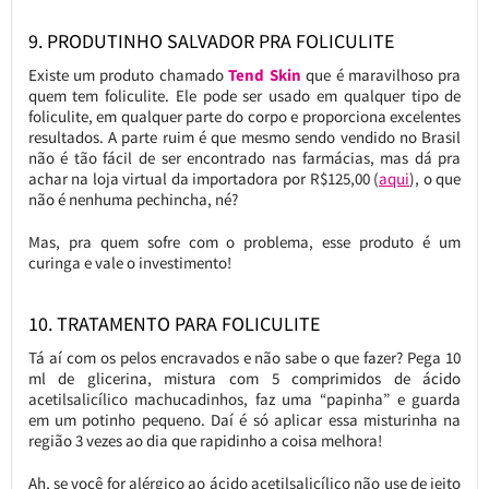
9. PRODUTINHO SALVADOR PRA FOLICULITE
Existe um produto chamado
Tend Skin
que é maravilhoso pra
quem tem foliculite. Ele pode ser usado em qualquer tipo de
foliculite, em qualquer parte do corpo e proporciona excelentes
resultados. A parte ruim é que mesmo sendo vendido no Brasil
não é tão fácil de ser encontrado nas farmácias, mas dá pra
achar na loja virtual da importadora por R$125,00 (
aqui
), o que
não é nenhuma pechincha, né?
Mas, pra quem sofre com o problema, esse produto é um
curinga e vale o investimento!
10. TRATAMENTO PARA FOLICULITE
Tá aí com os pelos encravados e não sabe o que fazer? Pega 10
ml de glicerina, mistura com 5 comprimidos de ácido
acetilsalicílico machucadinhos, faz uma “papinha” e guarda
em um potinho pequeno. Daí é só aplicar essa misturinha na
região 3 vezes ao dia que rapidinho a coisa melhora!
Ah, se você for alérgico ao ácido acetilsalicílico não use de jeito