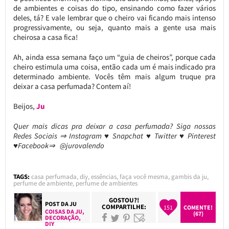
de ambientes e coisas do tipo, ensinando como fazer vários
deles, tá? E vale lembrar que o cheiro vai ficando mais intenso
progressivamente, ou seja, quanto mais a gente usa mais
cheirosa a casa fica!
Ah, ainda essa semana faço um “guia de cheiros”, porque cada
cheiro estimula uma coisa, então cada um é mais indicado pra
determinado ambiente. Vocês têm mais algum truque pra
deixar a casa perfumada? Contem aí!
Beijos,
Ju
Quer mais dicas pra deixar a casa perfumada? Siga nossas
Redes Sociais ⇒ Instagram ♥ Snapchat ♥ Twitter ♥ Pinterest
♥Facebook⇒ @jurovalendo
TAGS:
casa perfumada
,
diy
,
essências
,
faça você mesma
,
gambis da ju
,
perfume de ambiente
,
perfume de ambientes
GOSTOU?!
POST DA
JU
COMPARTILHE:
151
COMENTE!
COISAS DA JU
,
(67)
DECORAÇÃO
,
DIY