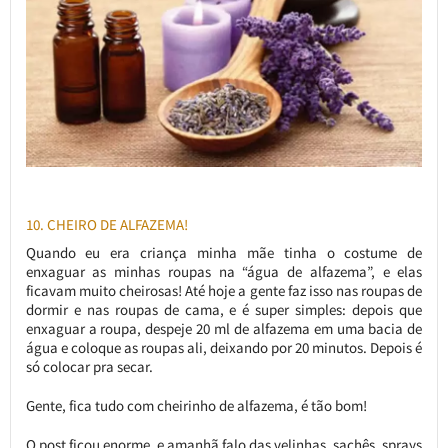
10. CHEIRO DE ALFAZEMA!
Quando eu era criança minha mãe tinha o costume de
enxaguar as minhas roupas na “água de alfazema”, e elas
ficavam muito cheirosas! Até hoje a gente faz isso nas roupas de
dormir e nas roupas de cama, e é super simples: depois que
enxaguar a roupa, despeje 20 ml de alfazema em uma bacia de
água e coloque as roupas ali, deixando por 20 minutos. Depois é
só colocar pra secar.
Gente, fica tudo com cheirinho de alfazema, é tão bom!
O post ficou enorme, e amanhã falo das velinhas, sachês, sprays