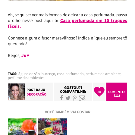
Ah, se quiser ver mais formas de deixar a casa perfumada, passa
o olho nesse post aqui ó:
Casa perfumada em 10 truques
fáceis.
Conhece algum difusor maravilhoso? Indica aí que eu sempre tô
querendo!
Beijos,
Ju♥
TAGS:
águas de são lourenço
,
casa perfumada
,
perfume de ambiente
,
perfume de ambientes
GOSTOU?!
POST DA
JU
COMPARTILHE:
30
COMENTE!
DECORAÇÃO
(11)
VOCÊ TAMBÉM VAI GOSTAR