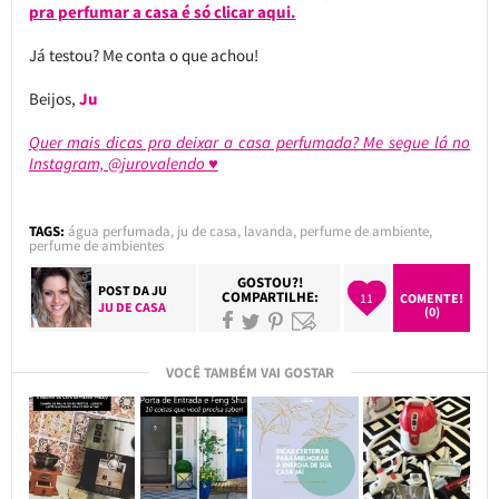
pra perfumar a casa é só clicar aqui.
Já testou? Me conta o que achou!
Beijos,
Ju
Quer mais dicas pra deixar a casa perfumada? Me segue lá no
Instagram, @jurovalendo ♥
TAGS:
água perfumada
,
ju de casa
,
lavanda
,
perfume de ambiente
,
perfume de ambientes
GOSTOU?!
POST DA
JU
COMPARTILHE:
11
COMENTE!
JU DE CASA
(0)
VOCÊ TAMBÉM VAI GOSTAR