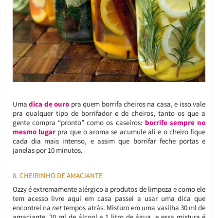
Uma
dica de ouro
pra quem borrifa cheiros na casa, e isso vale
pra qualquer tipo de borrifador e de cheiros, tanto os que a
gente compra “pronto” como os caseiros:
borrife sempre no
mesmo lugar
pra que o aroma se acumule ali e o cheiro fique
cada dia mais intenso, e assim que borrifar feche portas e
janelas por 10 minutos.
8. CHEIRINHO DE AMACIANTE
Ozzy é extremamente alérgico a produtos de limpeza e como ele
tem acesso livre aqui em casa passei a usar uma dica que
encontrei na
net
tempos atrás. Misturo em uma vasilha 30 ml de
amaciante, 20 ml de álcool e 1 litro de água, e essa mistura é