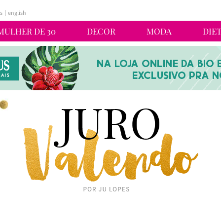
s
english
MULHER DE 30
DECOR
MODA
DIE