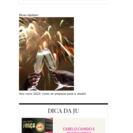
Dicas rápidas!
Ano novo 2023: como se preparar para a virada!
Preparando a cas
DICA DA JU
CABELO CAINDO E