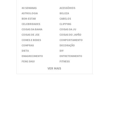
40 SEMANAS
ACESSÓRIOS
ASTROLOGIA
BELEZA
BEM-ESTAR
CABELOS
CELEBRIDADES
CLIPPING
COISAS DA BAHIA
COISAS DA JU
COISAS DE JEE
COISAS DO JAPÃO
COMES E BEBES
COMPORTAMENTO
COMPRAS
DECORAÇÃO
DIETA
DIY
EMAGRECIMENTO
ENTRETENIMENTO
FENG SHUI
FITNESS
VER MAIS