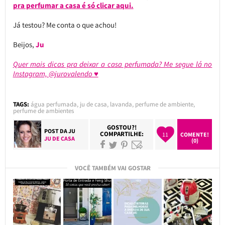
pra perfumar a casa é só clicar aqui.
Já testou? Me conta o que achou!
Beijos,
Ju
Quer mais dicas pra deixar a casa perfumada? Me segue lá no
Instagram, @jurovalendo ♥
TAGS:
água perfumada
,
ju de casa
,
lavanda
,
perfume de ambiente
,
perfume de ambientes
GOSTOU?!
POST DA
JU
COMPARTILHE:
11
COMENTE!
JU DE CASA
(0)
VOCÊ TAMBÉM VAI GOSTAR