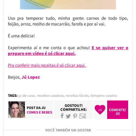
Uso pra temperar tudo, minha gente: carnes de todo tipo,
feijão, arroz, molho de macarrão, farofa e por aí vai.
É uma delícia!
Experimenta aí e me conta o que achou!
E se quiser ver o
preparo em vídeo é só clicar aqui.
Pra conferir mais receitas é só clicar aqui.
Beijos,
Jú Lopez
TAGS:
ju de casa
,
receitas caseiras
,
receitas fáceis
,
tempero caseiro
GOSTOU?!
POST DA
JU
COMPARTILHE:
14
COMENTE!
COMES E BEBES
(0)
VOCÊ TAMBÉM VAI GOSTAR