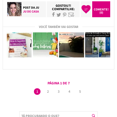
GOSTOU?!
POST DA
JU
COMPARTILHE:
17
COMENTE!
JU DE CASA
(0)
VOCÊ TAMBÉM VAI GOSTAR
PÁGINA 1 DE 7
1
2
3
4
5