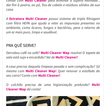
contar com
Multi Cleaner
para eliminar a sujeira molhada*,
dar fim à poeira, ao pó, fios de cabelo e resíduos sólidos da sua
casa.
A
Extratora Multi Cleaner
possui sistema de tripla filtragem
com filtro HEPA que ajuda a reter as impurezas presentes no
ambiente, como ácaros, fungos e bactérias, para o retorno de
um ar mais puro, limpo e saudável.
PRA QUÊ SERVE?
Derrubou café no sofá?
Multi Cleaner Wap
resolve! O tapete da
sala está sujo e encardido? Vai de
Multi Cleaner!
A casa precisa daquela limpeza pesada e sem complicação? Só
mesmo com
Multi Cleaner Wap!
Quer renovar o estofado do
seu carro? Conte com
Multi Cleaner!
O colchão precisa de uma higienização profunda?
Multi
Cleaner Wap
dá conta!