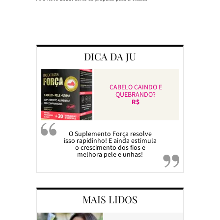
Preparando a c
DICA DA JU
CABELO CAINDO E
QUEBRANDO?
R$
O Suplemento Força resolve
isso rapidinho! E ainda estimula
o crescimento dos fios e
melhora pele e unhas!
MAIS LIDOS