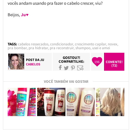
vocês andam usando pra fazer o cabelo crescer, viu?
Beijos,
Ju♥
TAGS:
cabelos ressecados
,
condicionador
,
crescimento capilar
,
novex
,
pra bombar
,
pra hidratar
,
pra reconstruir
,
shampoo
,
usei e amei
GOSTOU?!
POST DA
JU
COMPARTILHE:
196
COMENTE!
CABELOS
(72)
VOCÊ TAMBÉM VAI GOSTAR