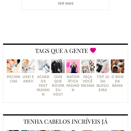
VER MAIS
TAGS QUE A GENTE
PECHIN
USEI E
ACHAD
COM
MATEM
FAÇA
TOP 10
O BOM
CHA
AMEI!
OS
QUE
ÁTICA
VOCÊ
DA
DA
FAST
ROUPA
FASHIO
MESMA
BLOGU
BAHIA
FASHIO
EU
N
EIRA
N
VOU?
TENHA CABELOS INCRÍVEIS JÁ