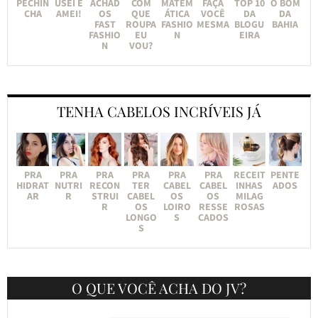
PECHIN
USEI E
ACHAD
COM
MATEM
FAÇA
TOP 10
O BOM
CHA
AMEI!
OS
QUE
ÁTICA
VOCÊ
DA
DA
FAST
ROUPA
FASHIO
MESMA
BLOGU
BAHIA
FASHIO
EU
N
EIRA
N
VOU?
TENHA CABELOS INCRÍVEIS JÁ
PRA
PRA
PRA
PRA
PRA
PRA
RECEIT
PENTE
HIDRAT
NUTRI
RECON
TER
CABEL
CABEL
INHAS
ADOS
AR
R
STRUI
CABEL
OS
OS
MILAG
R
OS
LOIRO
RESSE
ROSAS
LONGO
S
CADOS
S
O QUE VOCÊ ACHA DO JV?