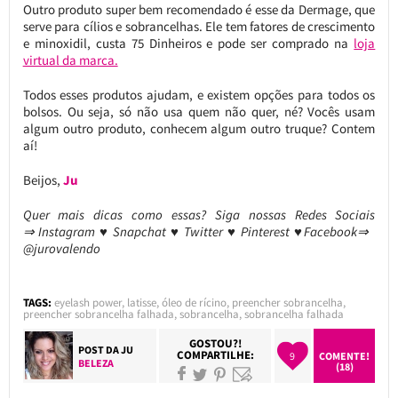
Outro produto super bem recomendado é esse da Dermage, que
serve para cílios e sobrancelhas. Ele tem fatores de crescimento
e minoxidil, custa 75 Dinheiros e pode ser comprado na
loja
virtual da marca.
Todos esses produtos ajudam, e existem opções para todos os
bolsos. Ou seja, só não usa quem não quer, né? Vocês usam
algum outro produto, conhecem algum outro truque? Contem
aí!
Beijos,
Ju
Quer mais dicas como essas?
Siga nossas Redes Sociais
⇒ Instagram ♥ Snapchat ♥ Twitter ♥ Pinterest ♥Facebook⇒
@jurovalendo
TAGS:
eyelash power
,
latisse
,
óleo de rícino
,
preencher sobrancelha
,
preencher sobrancelha falhada
,
sobrancelha
,
sobrancelha falhada
GOSTOU?!
POST DA
JU
COMPARTILHE:
9
COMENTE!
BELEZA
(18)