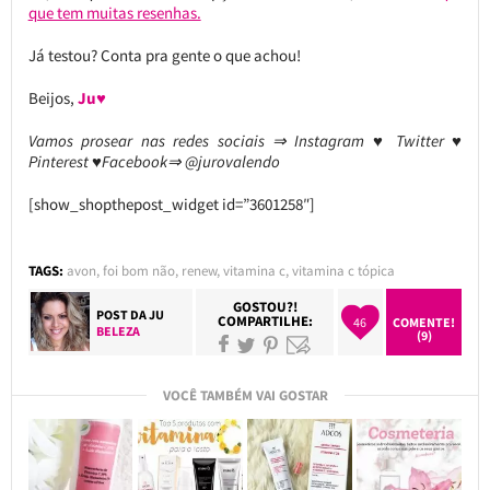
que tem muitas resenhas.
Já testou? Conta pra gente o que achou!
Beijos,
Ju♥
Vamos prosear nas redes sociais ⇒ Instagram ♥ Twitter ♥
Pinterest ♥Facebook⇒ @jurovalendo
[show_shopthepost_widget id=”3601258″]
TAGS:
avon
,
foi bom não
,
renew
,
vitamina c
,
vitamina c tópica
GOSTOU?!
POST DA
JU
COMPARTILHE:
46
COMENTE!
BELEZA
(9)
VOCÊ TAMBÉM VAI GOSTAR