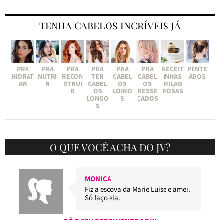
TENHA CABELOS INCRÍVEIS JÁ
PRA
PRA
PRA
PRA
PRA
PRA
RECEIT
PENTE
HIDRAT
NUTRI
RECON
TER
CABEL
CABEL
INHAS
ADOS
AR
R
STRUI
CABEL
OS
OS
MILAG
R
OS
LOIRO
RESSE
ROSAS
LONGO
S
CADOS
S
O QUE VOCÊ ACHA DO JV?
MONICA
Fiz a escova da Marie Luise e amei.
Só faço ela.