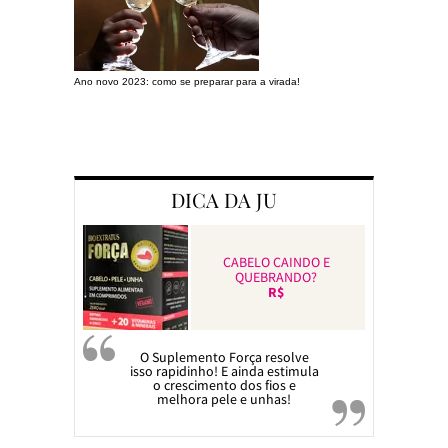
Ano novo 2023: como se preparar para a virada!
Preparando a c
DICA DA JU
CABELO CAINDO E
QUEBRANDO?
R$
O Suplemento Força resolve
isso rapidinho! E ainda estimula
o crescimento dos fios e
melhora pele e unhas!