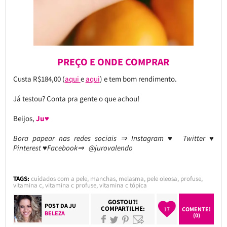
PREÇO E ONDE COMPRAR
Custa R$184,00 (
aqui
e
aqui
) e tem bom rendimento.
Já testou? Conta pra gente o que achou!
Beijos,
Ju♥
Bora papear nas redes sociais ⇒ Instagram ♥ Twitter ♥
Pinterest ♥Facebook⇒ @jurovalendo
TAGS:
cuidados com a pele
,
manchas
,
melasma
,
pele oleosa
,
profuse
,
vitamina c
,
vitamina c profuse
,
vitamina c tópica
GOSTOU?!
POST DA
JU
COMPARTILHE:
17
COMENTE!
BELEZA
(0)