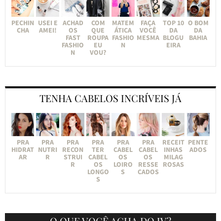
PECHIN
USEI E
ACHAD
COM
MATEM
FAÇA
TOP 10
O BOM
CHA
AMEI!
OS
QUE
ÁTICA
VOCÊ
DA
DA
FAST
ROUPA
FASHIO
MESMA
BLOGU
BAHIA
FASHIO
EU
N
EIRA
N
VOU?
TENHA CABELOS INCRÍVEIS JÁ
PRA
PRA
PRA
PRA
PRA
PRA
RECEIT
PENTE
HIDRAT
NUTRI
RECON
TER
CABEL
CABEL
INHAS
ADOS
AR
R
STRUI
CABEL
OS
OS
MILAG
R
OS
LOIRO
RESSE
ROSAS
LONGO
S
CADOS
S
O QUE VOCÊ ACHA DO JV?