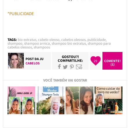
*PUBLICIDADE
TAGS:
bio extratus
,
cabelo oleoso
,
cabelos oleosos
,
publicidade
,
shampoo
,
shampoo arnica
,
shampoo bio extratus
,
shampoo para
cabelos oleosos
,
shampoos
GOSTOU?!
POST DA
JU
COMPARTILHE:
29
COMENTE!
CABELOS
(1)
VOCÊ TAMBÉM VAI GOSTAR