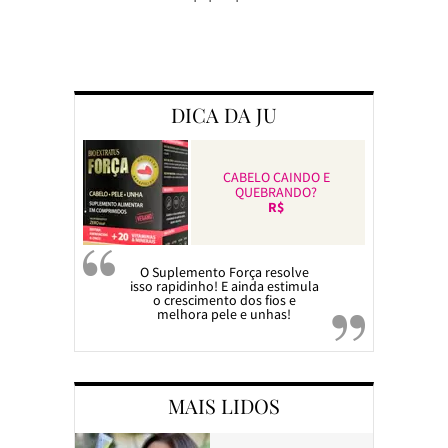
Preparando a c
DICA DA JU
CABELO CAINDO E
QUEBRANDO?
R$
O Suplemento Força resolve
isso rapidinho! E ainda estimula
o crescimento dos fios e
melhora pele e unhas!
MAIS LIDOS