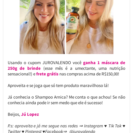
Usando o cupom JUROVALENDO você
ganha 1 máscara de
250g de brinde
(esse mês é a umectante, uma nutrição
sensacional!) e
frete grátis
nas compras acima de R$150,00!
Aproveita e se joga que só tem produto maravilhoso lá!
Já conhecia o Shampoo Arnica? Me conta o que achou! Se não
conhecia ainda pode ir sem medo que ele é sucesso!
Beijos,
Jú Lopez
P.s: aproveita e já me segue nas redes ⇒ Instagram ♥ Tik Tok ♥
Twitter ♥ Pinterest ♥Facebook⇒ @jurovalendo