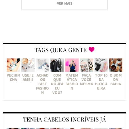
VER MAIS
TAGS QUE A GENTE
PECHIN
USEI E
ACHAD
COM
MATEM
FAÇA
TOP 10
O BOM
CHA
AMEI!
OS
QUE
ÁTICA
VOCÊ
DA
DA
FAST
ROUPA
FASHIO
MESMA
BLOGU
BAHIA
FASHIO
EU
N
EIRA
N
VOU?
TENHA CABELOS INCRÍVEIS JÁ