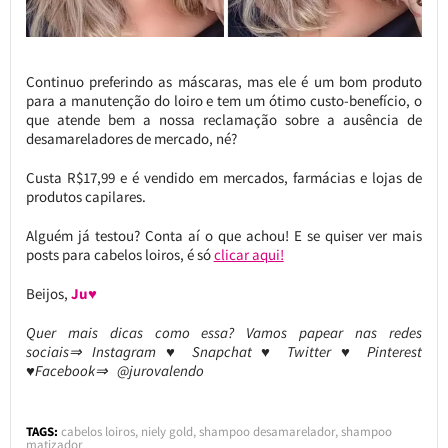
Continuo preferindo as máscaras, mas ele é um bom produto
para a manutenção do loiro e tem um ótimo custo-benefício, o
que atende bem a nossa reclamação sobre a ausência de
desamareladores de mercado, né?
Custa R$17,99 e é vendido em mercados, farmácias e lojas de
produtos capilares.
Alguém já testou? Conta aí o que achou! E se quiser ver mais
posts para cabelos loiros, é só
clicar aqui!
Beijos,
Ju♥
Quer mais dicas como essa? Vamos papear nas redes
sociais⇒ Instagram ♥ Snapchat ♥ Twitter ♥ Pinterest
♥Facebook⇒ @jurovalendo
TAGS:
cabelos loiros
,
niely gold
,
shampoo desamarelador
,
shampoo
matizador