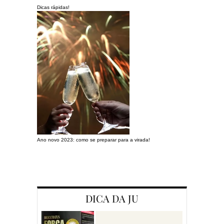
Dicas rápidas!
Ano novo 2023: como se preparar para a virada!
Preparando a c
DICA DA JU