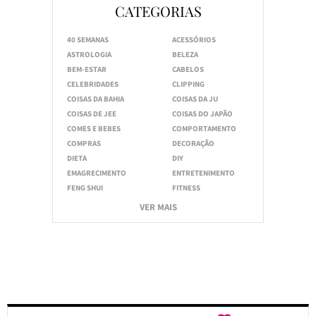
CATEGORIAS
40 SEMANAS
ACESSÓRIOS
ASTROLOGIA
BELEZA
BEM-ESTAR
CABELOS
CELEBRIDADES
CLIPPING
COISAS DA BAHIA
COISAS DA JU
COISAS DE JEE
COISAS DO JAPÃO
COMES E BEBES
COMPORTAMENTO
COMPRAS
DECORAÇÃO
DIETA
DIY
EMAGRECIMENTO
ENTRETENIMENTO
FENG SHUI
FITNESS
VER MAIS