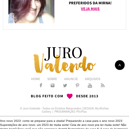
PREFERIDOS DA MIRNA!
VEJA MAIS
HOME
SOBRE
ANUNCIE
ARQUIVOS
BLOG FEITO COM
DESDE 2013
© Juro Valendo - Todos os Direitos Reservados | DESIGN:
My Wishes
Gallery
| PROGRAMAÇÃO:
PlicPlac
Ano novo 2023: como se preparar para a virada!
Preparando a casa para o ano novo 2023
Superstições de ano novo: um 2023 de muita sorte!
Ceia de ano novo pra ter muita sorte!
Não
dorme bem?
Para você que não consegue dormir!
Numerologia da casa 6: A casa da harmonia!