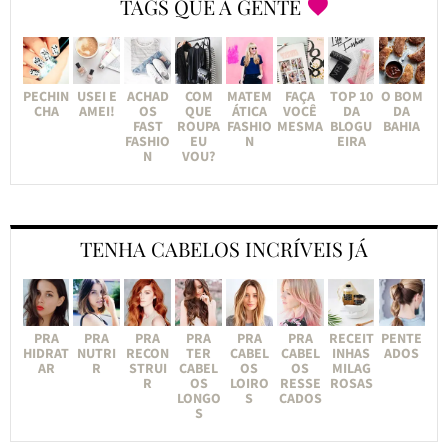
TAGS QUE A GENTE
PECHIN
USEI E
ACHAD
COM
MATEM
FAÇA
TOP 10
O BOM
CHA
AMEI!
OS
QUE
ÁTICA
VOCÊ
DA
DA
FAST
ROUPA
FASHIO
MESMA
BLOGU
BAHIA
FASHIO
EU
N
EIRA
N
VOU?
TENHA CABELOS INCRÍVEIS JÁ
PRA
PRA
PRA
PRA
PRA
PRA
RECEIT
PENTE
HIDRAT
NUTRI
RECON
TER
CABEL
CABEL
INHAS
ADOS
AR
R
STRUI
CABEL
OS
OS
MILAG
R
OS
LOIRO
RESSE
ROSAS
LONGO
S
CADOS
S