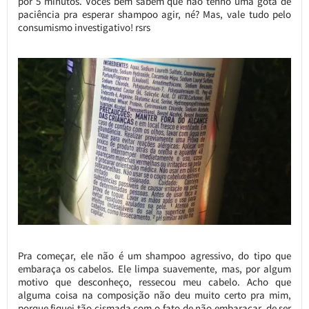
por 5 minutos. Vocês bem sabem que não tenho uma gota de
paciência pra esperar shampoo agir, né? Mas, vale tudo pelo
consumismo investigativo! rsrs
Pra começar, ele não é um shampoo agressivo, do tipo que
embaraça os cabelos. Ele limpa suavemente, mas, por algum
motivo que desconheço, ressecou meu cabelo. Acho que
alguma coisa na composição não deu muito certo pra mim,
porque fiquei tão cismada com o fato de não embaraçar, de ser