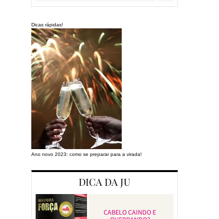
Dicas rápidas!
Ano novo 2023: como se preparar para a virada!
Preparando a cas
DICA DA JU
CABELO CAINDO E