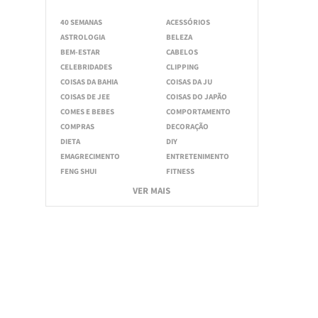
40 SEMANAS
ACESSÓRIOS
ASTROLOGIA
BELEZA
BEM-ESTAR
CABELOS
CELEBRIDADES
CLIPPING
COISAS DA BAHIA
COISAS DA JU
COISAS DE JEE
COISAS DO JAPÃO
COMES E BEBES
COMPORTAMENTO
COMPRAS
DECORAÇÃO
DIETA
DIY
EMAGRECIMENTO
ENTRETENIMENTO
FENG SHUI
FITNESS
VER MAIS