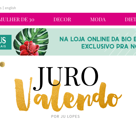
s
english
MULHER DE 30
DECOR
MODA
DIE