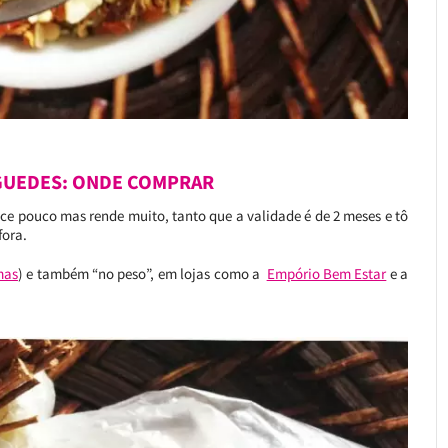
GUEDES: ONDE COMPRAR
ce pouco mas rende muito, tanto que a validade é de 2 meses e tô
fora.
mas
) e também “no peso”, em lojas como a
Empório Bem Estar
e a