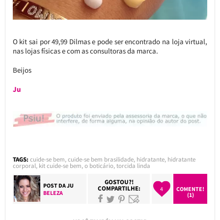
O kit sai por 49,99 Dilmas e pode ser encontrado na loja virtual,
nas lojas físicas e com as consultoras da marca.
Beijos
Ju
TAGS:
cuide-se bem
,
cuide-se bem brasilidade
,
hidratante
,
hidratante
corporal
,
kit cuide-se bem
,
o boticário
,
torcida linda
GOSTOU?!
POST DA
JU
COMPARTILHE:
4
COMENTE!
BELEZA
(1)