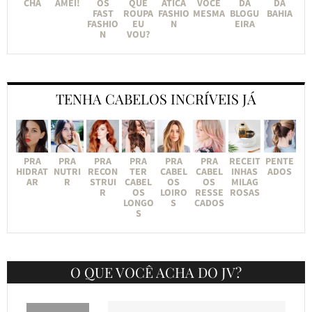
CHA
AMEI!
OS
QUE
ÁTICA
VOCÊ
DA
DA
FAST
ROUPA
FASHIO
MESMA
BLOGU
BAHIA
FASHIO
EU
N
EIRA
N
VOU?
TENHA CABELOS INCRÍVEIS JÁ
PRA
PRA
PRA
PRA
PRA
PRA
RECEIT
PENTE
HIDRAT
NUTRI
RECON
TER
CABEL
CABEL
INHAS
ADOS
AR
R
STRUI
CABEL
OS
OS
MILAG
R
OS
LOIRO
RESSE
ROSAS
LONGO
S
CADOS
S
O QUE VOCÊ ACHA DO JV?