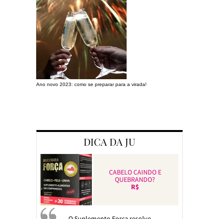
Ano novo 2023: como se preparar para a virada!
Preparando a c
DICA DA JU
CABELO CAINDO E
QUEBRANDO?
R$
O Suplemento Força resolve