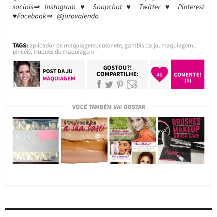
sociais⇒ Instagram ♥ Snapchat ♥ Twitter ♥ Pinterest
♥Facebook⇒ @jurovalendo
TAGS:
aplicador de maquiagem
,
cotonete
,
gambis da ju
,
maquiagem
,
pincéis
,
truques de maquiagem
GOSTOU?!
POST DA
JU
COMPARTILHE:
46
COMENTE!
MAQUIAGEM
(1)
VOCÊ TAMBÉM VAI GOSTAR