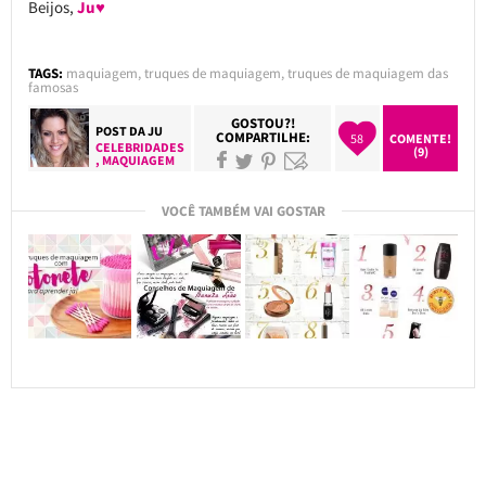
Beijos,
Ju♥
TAGS:
maquiagem
,
truques de maquiagem
,
truques de maquiagem das
famosas
GOSTOU?!
POST DA
JU
COMPARTILHE:
58
COMENTE!
CELEBRIDADES
(9)
,
MAQUIAGEM
VOCÊ TAMBÉM VAI GOSTAR