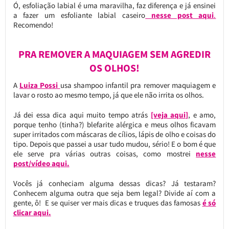
Ó, esfoliação labial é uma maravilha, faz diferença e já ensinei
a fazer um esfoliante labial caseiro
nesse post aqui
.
Recomendo!
PRA REMOVER A MAQUIAGEM SEM AGREDIR
OS OLHOS!
A
Luiza Possi
usa shampoo infantil pra remover maquiagem e
lavar o rosto ao mesmo tempo, já que ele não irrita os olhos.
Já dei essa dica aqui muito tempo atrás
[veja aqui]
, e amo,
porque tenho (tinha?) blefarite alérgica e meus olhos ficavam
super irritados com máscaras de cílios, lápis de olho e coisas do
tipo. Depois que passei a usar tudo mudou, sério! E o bom é que
ele serve pra várias outras coisas, como mostrei
nesse
post/vídeo aqui.
Vocês já conheciam alguma dessas dicas? Já testaram?
Conhecem alguma outra que seja bem legal? Divide aí com a
gente, ô! E se quiser ver mais dicas e truques das famosas
é só
clicar aqui.