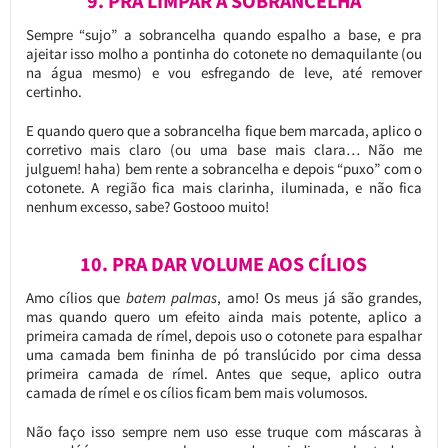
9. PRA LIMPAR A SOBRANCELHA
Sempre “sujo” a sobrancelha quando espalho a base, e pra
ajeitar isso molho a pontinha do cotonete no demaquilante (ou
na água mesmo) e vou esfregando de leve, até remover
certinho.
E quando quero que a sobrancelha fique bem marcada, aplico o
corretivo mais claro (ou uma base mais clara… Não me
julguem! haha) bem rente a sobrancelha e depois “puxo” com o
cotonete. A região fica mais clarinha, iluminada, e não fica
nenhum excesso, sabe? Gostooo muito!
10. PRA DAR VOLUME AOS CÍLIOS
Amo cílios que
batem palmas
, amo! Os meus já são grandes,
mas quando quero um efeito ainda mais potente, aplico a
primeira camada de rímel, depois uso o cotonete para espalhar
uma camada bem fininha de pó translúcido por cima dessa
primeira camada de rímel. Antes que seque, aplico outra
camada de rímel e os cílios ficam bem mais volumosos.
Não faço isso sempre nem uso esse truque com máscaras à