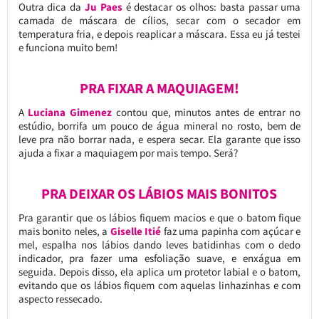
Outra dica da
Ju Paes
é destacar os olhos: basta passar uma
camada de máscara de cílios, secar com o secador em
temperatura fria, e depois reaplicar a máscara. Essa eu já testei
e funciona muito bem!
PRA FIXAR A MAQUIAGEM!
A
Luciana Gimenez
contou que, minutos antes de entrar no
estúdio, borrifa um pouco de água mineral no rosto, bem de
leve pra não borrar nada, e espera secar. Ela garante que isso
ajuda a fixar a maquiagem por mais tempo. Será?
PRA DEIXAR OS LÁBIOS MAIS BONITOS
Pra garantir que os lábios fiquem macios e que o batom fique
mais bonito neles, a
Giselle Itié
faz uma papinha com açúcar e
mel, espalha nos lábios dando leves batidinhas com o dedo
indicador, pra fazer uma esfoliação suave, e enxágua em
seguida. Depois disso, ela aplica um protetor labial e o batom,
evitando que os lábios fiquem com aquelas linhazinhas e com
aspecto ressecado.