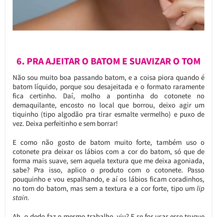
6. PRA AJEITAR O BATOM E SUAVIZAR O TOM
Não sou muito boa passando batom, e a coisa piora quando é
batom líquido, porque sou desajeitada e o formato raramente
fica certinho. Daí, molho a pontinha do cotonete no
demaquilante, encosto no local que borrou, deixo agir um
tiquinho (tipo algodão pra tirar esmalte vermelho) e puxo de
vez. Deixa perfeitinho e sem borrar!
E como não gosto de batom muito forte, também uso o
cotonete pra deixar os lábios com a cor do batom, só que de
forma mais suave, sem aquela textura que me deixa agoniada,
sabe? Pra isso, aplico o produto com o cotonete. Passo
pouquinho e vou espalhando, e aí os lábios ficam coradinhos,
no tom do batom, mas sem a textura e a cor forte, tipo um
lip
stain.
Ah, o dedo faz o mesmo trabalho, viu? E se for usar esse truque