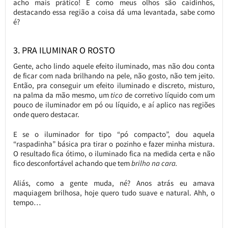
acho mais prático! E como meus olhos são caidinhos,
destacando essa região a coisa dá uma levantada, sabe como
é?
3. PRA ILUMINAR O ROSTO
Gente, acho lindo aquele efeito iluminado, mas não dou conta
de ficar com nada brilhando na pele, não gosto, não tem jeito.
Então, pra conseguir um efeito iluminado e discreto, misturo,
na palma da mão mesmo, um
tico
de corretivo líquido com um
pouco de iluminador em pó ou líquido, e aí aplico nas regiões
onde quero destacar.
E se o iluminador for tipo “pó compacto”, dou aquela
“raspadinha” básica pra tirar o pozinho e fazer minha mistura.
O resultado fica ótimo, o iluminado fica na medida certa e não
fico desconfortável achando que tem
brilho na cara.
Aliás, como a gente muda, né? Anos atrás eu amava
maquiagem brilhosa, hoje quero tudo suave e natural. Ahh, o
tempo…