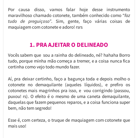
Por causa disso, vamos falar hoje desse instrumento
maravilhoso chamado cotonete, também conhecido como “
faz
tudo de preguiçoso”
. Sim, gente, faço várias coisas de
maquiagem com cotonete e adoro! rsrs
1. PRA AJEITAR O DELINEADO
Vocês sabem que sou a rainha do delineado, né? hahaha Borro
tudo, porque minha mão começa a tremer, e a coisa nunca fica
certinha como vejo todo mundo fazer.
Aí, pra deixar certinho, faço a bagunça toda e depois molho o
cotonete no demaquilante (aqueles líquidos), e prefiro os
cotonetes mais magrinhos pra isso, e vou corrigindo (passou,
puxou! rs). O efeito é o mesmo de uma caneta demaquilante,
daquelas que fazem pequenos reparos, e a coisa funciona super
bem, não tem segredo!
Esse é, com certeza, o truque de maquiagem com cotonete que
mais uso!