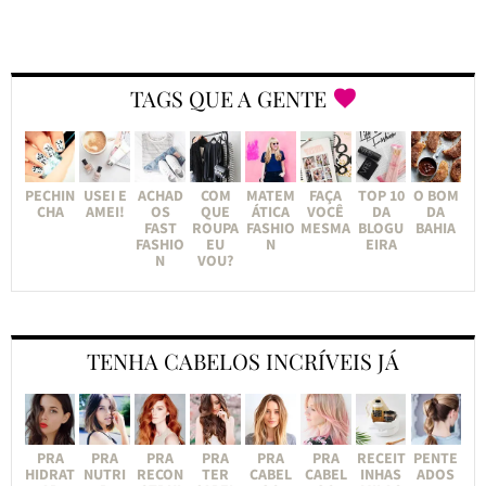
TAGS QUE A GENTE
PECHIN
USEI E
ACHAD
COM
MATEM
FAÇA
TOP 10
O BOM
CHA
AMEI!
OS
QUE
ÁTICA
VOCÊ
DA
DA
FAST
ROUPA
FASHIO
MESMA
BLOGU
BAHIA
FASHIO
EU
N
EIRA
N
VOU?
TENHA CABELOS INCRÍVEIS JÁ
PRA
PRA
PRA
PRA
PRA
PRA
RECEIT
PENTE
HIDRAT
NUTRI
RECON
TER
CABEL
CABEL
INHAS
ADOS