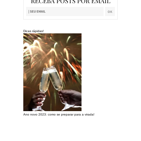
RECEBA POSTS POR EMAIL
Dicas rápidas!
Ano novo 2023: como se preparar para a virada!
Preparando a c