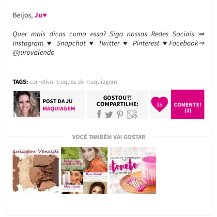
Beijos,
Ju♥
Quer mais dicas como essa? Siga nossas Redes Sociais ⇒
Instagram ♥ Snapchat ♥ Twitter ♥ Pinterest ♥Facebook⇒
@jurovalendo
TAGS:
corretivo
,
truques de maquiagem
GOSTOU?!
POST DA
JU
COMPARTILHE:
35
COMENTE!
MAQUIAGEM
(2)
VOCÊ TAMBÉM VAI GOSTAR