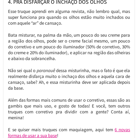
4. PRA DISFARÇAR O INCHAÇO DOS OLHOS
Esse truque aprendi em alguma revista, não lembro qual, mas
super funciona pra quando os olhos estão muito inchados ou
com aquele “ar” de cansaço.
Bata misturar, na palma da mão, um pouco do seu creme para
a região dos olhos, pode ser o creme facial mesmo, um pouco
do corretivo e um pouco do iluminador (50% de corretivo, 30%
do creme e 20% do iluminador), e aplicar na região das olheiras
e abaixo da sobrancelha.
Não sei qual o
paranauê
dessa misturinha, mas o fato é que ela
realmente disfarça muito o inchaço dos olhos e aquela cara de
cansaço, sabe? Ah, e essa misturinha deve ser aplicada depois
da base.
Além das formas mais comuns de usar o corretivo, essas são as
gambis que mais uso, e gosto de todas! E você, tem outros
truques com corretivo pra dividir com a gente? Conta aí,
menina!
E se quiser mais truques com maquiagem, aqui tem
6 novas
formas de usar a sua base
!