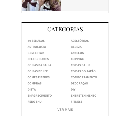
CATEGORIAS
40 SEMANAS
ACESSÓRIOS
ASTROLOGIA
BELEZA
BEM-ESTAR
CABELOS
CELEBRIDADES
CLIPPING
COISAS DA BAHIA
COISAS DA JU
COISAS DE JEE
COISAS DO JAPÃO
COMES E BEBES
COMPORTAMENTO
COMPRAS
DECORAÇÃO
DIETA
DIY
EMAGRECIMENTO
ENTRETENIMENTO
FENG SHUI
FITNESS
VER MAIS