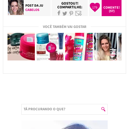
GOSTOU?!
POST DA
JU
COMPARTILHE:
179
COMENTE!
CABELOS
(57)
VOCÊ TAMBÉM VAI GOSTAR