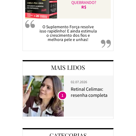
QUEBRANDO?
R$
O Suplemento Força resolve
isso rapidinho! E ainda estimula
o crescimento dos fios e
melhora pele e unhas!
MAIS LIDOS
02.07.2026
Retinal Celimax:
resenha completa
1
CATEGORIAS