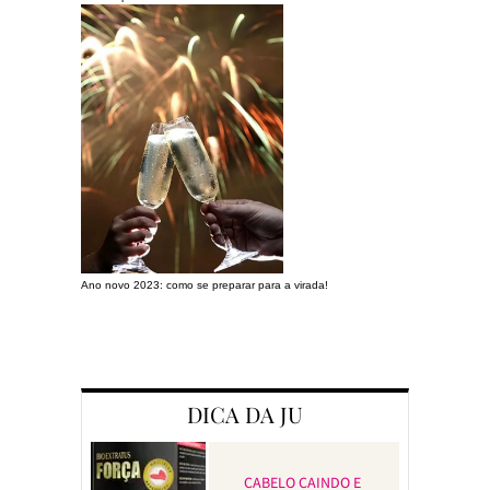
Ano novo 2023: como se preparar para a virada!
Preparando a c
DICA DA JU
CABELO CAINDO E