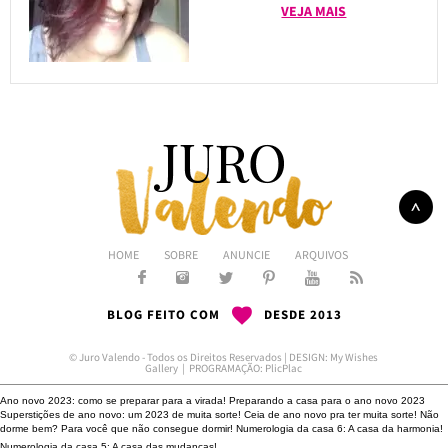
VEJA MAIS
HOME
SOBRE
ANUNCIE
ARQUIVOS
BLOG FEITO COM
DESDE 2013
© Juro Valendo - Todos os Direitos Reservados | DESIGN:
My Wishes
Gallery
| PROGRAMAÇÃO:
PlicPlac
Ano novo 2023: como se preparar para a virada!
Preparando a casa para o ano novo 2023
Superstições de ano novo: um 2023 de muita sorte!
Ceia de ano novo pra ter muita sorte!
Não
dorme bem?
Para você que não consegue dormir!
Numerologia da casa 6: A casa da harmonia!
Numerologia da casa 5: A casa das mudanças!