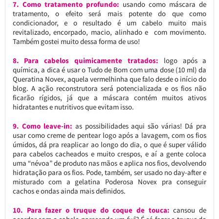
7. Como tratamento profundo:
usando como máscara de
tratamento, o efeito será mais potente do que como
condicionador, e o resultado é um cabelo muito mais
revitalizado, encorpado, macio, alinhado e com movimento.
Também gostei muito dessa forma de uso!
8. Para cabelos quimicamente tratados:
logo após a
química, a dica é usar o Tudo de Bom com uma dose (10 ml) da
Queratina Novex, aquela vermelhinha que falo desde o início do
blog. A ação reconstrutora será potencializada e os fios não
ficarão rígidos, já que a máscara contém muitos ativos
hidratantes e nutritivos que evitam isso.
9. Como leave-in:
as possibilidades aqui são várias! Dá pra
usar como creme de pentear logo após a lavagem, com os fios
úmidos, dá pra reaplicar ao longo do dia, o que é super válido
para cabelos cacheados e muito crespos, e aí a gente coloca
uma “névoa” de produto nas mãos e aplica nos fios, devolvendo
hidratação para os fios. Pode, também, ser usado no day-after e
misturado com a gelatina Poderosa Novex pra conseguir
cachos e ondas ainda mais definidos.
10. Para
fazer o truque do coque de touca:
cansou de