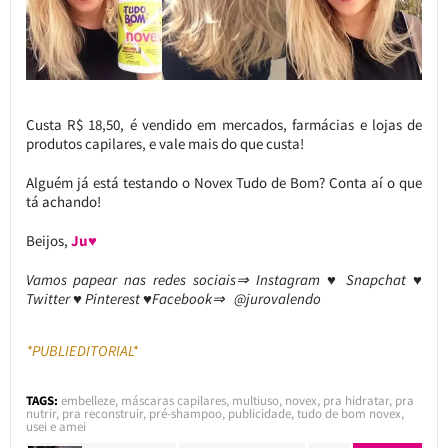
Custa R$ 18,50, é vendido em mercados, farmácias e lojas de
produtos capilares, e vale mais do que custa!
Alguém já está testando o Novex Tudo de Bom? Conta aí o que
tá achando!
Beijos,
Ju♥
Vamos papear nas redes sociais⇒ Instagram ♥ Snapchat ♥
Twitter ♥ Pinterest ♥Facebook⇒ @jurovalendo
*PUBLIEDITORIAL*
TAGS:
embelleze
,
máscaras capilares
,
multiuso
,
novex
,
pra hidratar
,
pra
nutrir
,
pra reconstruir
,
pré-shampoo
,
publicidade
,
tudo de bom novex
,
usei e amei