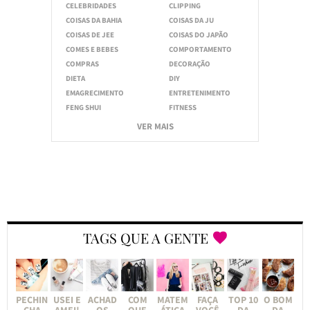
CELEBRIDADES
CLIPPING
COISAS DA BAHIA
COISAS DA JU
COISAS DE JEE
COISAS DO JAPÃO
COMES E BEBES
COMPORTAMENTO
COMPRAS
DECORAÇÃO
DIETA
DIY
EMAGRECIMENTO
ENTRETENIMENTO
FENG SHUI
FITNESS
VER MAIS
TAGS QUE A GENTE
PECHIN
USEI E
ACHAD
COM
MATEM
FAÇA
TOP 10
O BOM
CHA
AMEI!
OS
QUE
ÁTICA
VOCÊ
DA
DA