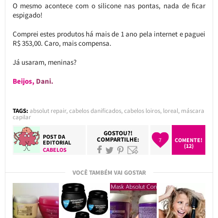
O mesmo acontece com o silicone nas pontas, nada de ficar
espigado!
Comprei estes produtos há mais de 1 ano pela internet e paguei
R$ 353,00. Caro, mais compensa.
Já usaram, meninas?
Beijos,
Dani.
TAGS:
absolut repair
,
cabelos danificados
,
cabelos loiros
,
loreal
,
máscara
capilar
GOSTOU?!
POST DA
COMPARTILHE:
7
COMENTE!
EDITORIAL
(12)
CABELOS
VOCÊ TAMBÉM VAI GOSTAR