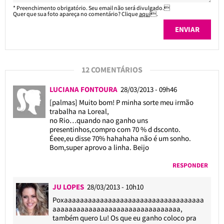
* Preenchimento obrigatório. Seu email não será divulgado.
Quer que sua foto apareça no comentário? Clique
aqui
.
12 COMENTÁRIOS
LUCIANA FONTOURA
28/03/2013 - 09h46
[palmas] Muito bom! P minha sorte meu irmão
trabalha na Loreal,
no Rio…quando nao ganho uns
presentinhos,compro com 70 % d dsconto.
Éeee,eu disse 70% hahahaha não é um sonho.
Bom,super aprovo a linha. Beijo
RESPONDER
JU LOPES
28/03/2013 - 10h10
Poxaaaaaaaaaaaaaaaaaaaaaaaaaaaaaaaaaaa
aaaaaaaaaaaaaaaaaaaaaaaaaaaaaaaa,
também quero Lu! Os que eu ganho coloco pra