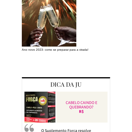
Ano novo 2023: como se preparar para a virada!
Preparando a c
DICA DA JU
CABELO CAINDO E
QUEBRANDO?
R$
O Suplemento Força resolve