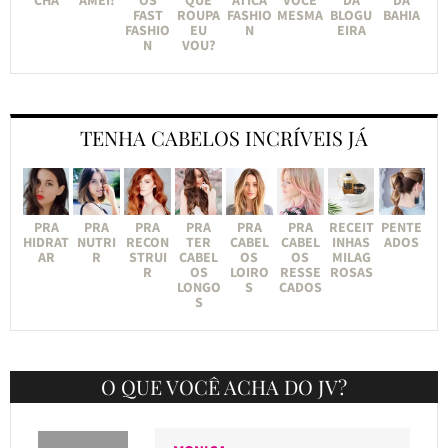
FAST
ROUPA
FASHIO
MESMA
BLOGU
BAHIA
FASHIO
EU
N
EIRA
N
VOU?
TENHA CABELOS INCRÍVEIS JÁ
PRA
PRA
PRA
PRA
PRA
PRA
RECEIT
PENTE
HIDRAT
NUTRI
RECON
TER
CABEL
CABEL
INHAS
ADOS
AR
R
STRUI
CABEL
OS
OS
MILAG
R
OS
LOIRO
RESSE
ROSAS
LONGO
S
CADOS
S
O QUE VOCÊ ACHA DO JV?