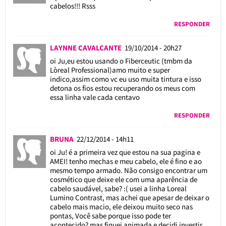
cabelos!!! Rsss
RESPONDER
LAYNNE CAVALCANTE
19/10/2014 - 20h27
oi Ju,eu estou usando o Fiberceutic (tmbm da
Lòreal Professional)amo muito e super
indico,assim como vc eu uso muita tintura e isso
detona os fios estou recuperando os meus com
essa linha vale cada centavo
RESPONDER
BRUNA
22/12/2014 - 14h11
oi Ju! é a primeira vez que estou na sua pagina e
AMEI! tenho mechas e meu cabelo, ele é fino e ao
mesmo tempo armado. Não consigo encontrar um
cosmético que deixe ele com uma aparência de
cabelo saudável, sabe? :( usei a linha Loreal
Lumino Contrast, mas achei que apesar de deixar o
cabelo mais macio, ele deixou muito seco nas
pontas, Você sabe porque isso pode ter
acontecido? mas fiquei animada e decidi investir