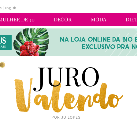
s
english
MULHER DE 30
DECOR
MODA
DIE