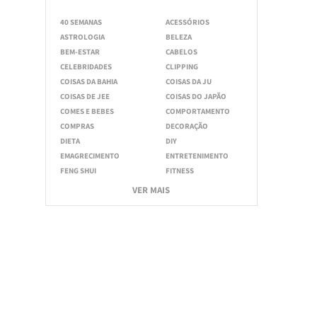
40 SEMANAS
ACESSÓRIOS
ASTROLOGIA
BELEZA
BEM-ESTAR
CABELOS
CELEBRIDADES
CLIPPING
COISAS DA BAHIA
COISAS DA JU
COISAS DE JEE
COISAS DO JAPÃO
COMES E BEBES
COMPORTAMENTO
COMPRAS
DECORAÇÃO
DIETA
DIY
EMAGRECIMENTO
ENTRETENIMENTO
FENG SHUI
FITNESS
VER MAIS