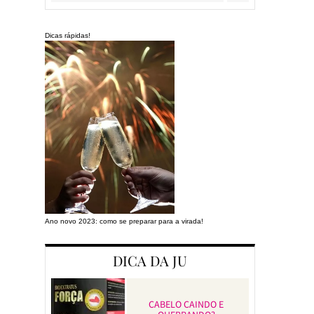
Dicas rápidas!
Ano novo 2023: como se preparar para a virada!
Preparando a cas
DICA DA JU
CABELO CAINDO E