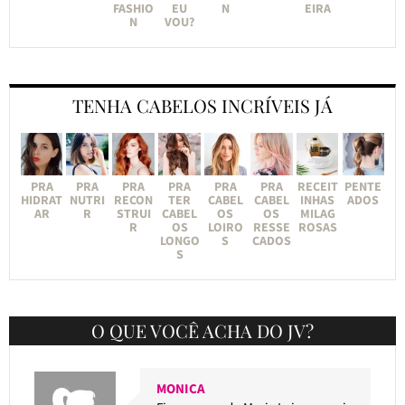
FASHIO
EU
N
EIRA
N
VOU?
TENHA CABELOS INCRÍVEIS JÁ
PRA
PRA
PRA
PRA
PRA
PRA
RECEIT
PENTE
HIDRAT
NUTRI
RECON
TER
CABEL
CABEL
INHAS
ADOS
AR
R
STRUI
CABEL
OS
OS
MILAG
R
OS
LOIRO
RESSE
ROSAS
LONGO
S
CADOS
S
O QUE VOCÊ ACHA DO JV?
MONICA