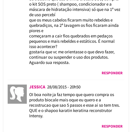
o kit SOS preto ( shampoo, condicionador e a
máscara de hidratação intensiva) só que na 1ª vez
de uso percebí
que os meus cabelos ficaram muito rebeldes e
quebradiços, na 2ª lavagem os fios ficaram ainda
piores e
começaram a cair fios quebrados em pedaços
pequenos e mais rebeldes e estáticos. É normal
isso acontecer?
gostaria que vc me orientasse o que devo fazer,
continuar ou suspender o uso dos produtos.
Aguardo sua resposta.
RESPONDER
JESSICA
28/08/2015 - 20h50
OI boa noite ja faz tempo que quero compra os
produto biocale mais oque eu quero e a
recostrucao que sao 5 passos e esse ai so tem tres.
QUE e o shapoo karatin keratina reconstrutor
Intensy.
RESPONDER