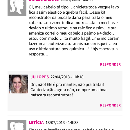
Oi, meu cabelo tá tipo …chiclete toda vezque lavo
fica assim elastico e quebra facil….esse kit
reconstrutor da biocale daria para trata o meu
cabelo….ou vcme indicar outro…..faco mechas e
devido o ultimo retoque na raiz fico assim…e pra
ameniza cortei o meu cabelo 1 palmo e 4 dedo….
estou com medo…..ta muito fragil…me indicaram
fazeruma cauterizacao…mais nao arrisquei….eu
uso o kitdanatura pos-quimica…!!! bjs espero sua
resposta…
RESPONDER
JU LOPES
22/04/2013 - 10h18
Dri, não! Ele é pra manter, não pra tratar!
Cauterização agora não, compre uma boa
máscara reconstrutora!
RESPONDER
LETÍCIA
18/07/2013 - 14h38
Fiz escova inteligente no meu cabelo e na loja a