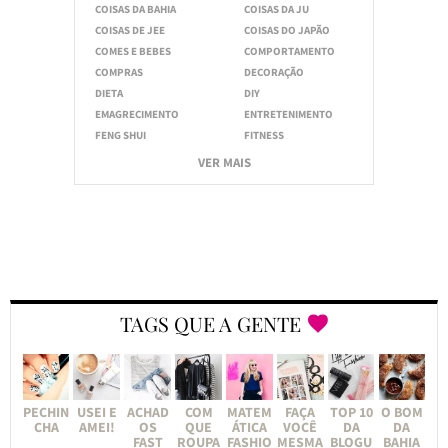
COISAS DA BAHIA
COISAS DA JU
COISAS DE JEE
COISAS DO JAPÃO
COMES E BEBES
COMPORTAMENTO
COMPRAS
DECORAÇÃO
DIETA
DIY
EMAGRECIMENTO
ENTRETENIMENTO
FENG SHUI
FITNESS
VER MAIS
TAGS QUE A GENTE
PECHIN
USEI E
ACHAD
COM
MATEM
FAÇA
TOP 10
O BOM
CHA
AMEI!
OS
QUE
ÁTICA
VOCÊ
DA
DA
FAST
ROUPA
FASHIO
MESMA
BLOGU
BAHIA